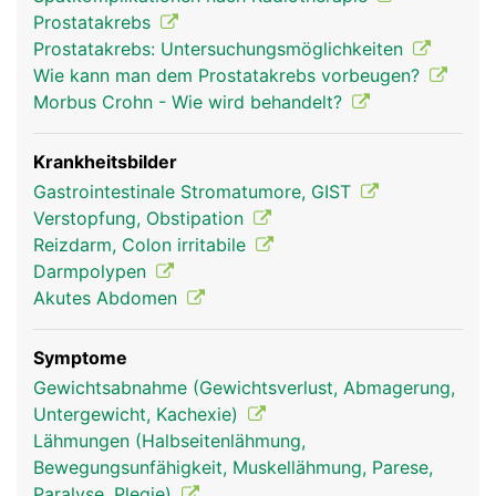
willentlich beeinflussbar. Er erschlafft automatisch
Prostatakrebs
bei Kontakt mit dem Stuhl und lässt ihn in den
Prostatakrebs: Untersuchungsmöglichkeiten
oberen Analkanal gleiten. Der äussere
Wie kann man dem Prostatakrebs vorbeugen?
Schliessmuskel kann selbst zur willentlichen
Morbus Crohn - Wie wird behandelt?
Stuhlentleerung gesteuert werden.
Krankheitsbilder
Gastrointestinale Stromatumore, GIST
Verstopfung, Obstipation
Reizdarm, Colon irritabile
Darmpolypen
Akutes Abdomen
Symptome
mastdarm rektum
mastdarm rektum
Gewichtsabnahme (Gewichtsverlust, Abmagerung,
frau
mann
Untergewicht, Kachexie)
Lähmungen (Halbseitenlähmung,
Bewegungsunfähigkeit, Muskellähmung, Parese,
Paralyse, Plegie)