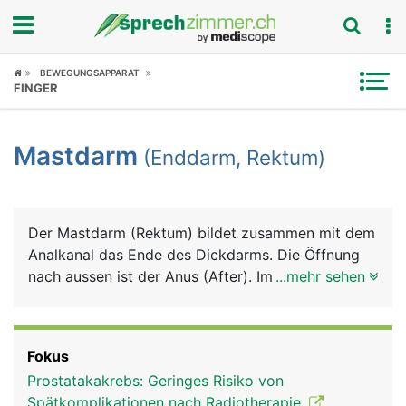
Fokus
BEWEGUNGSAPPARAT
FINGER
Krankheitsbilder
Mastdarm
(Enddarm, Rektum)
Symptome
Untersuchungen
Der Mastdarm (Rektum) bildet zusammen mit dem
News
Analkanal das Ende des Dickdarms. Die Öffnung
nach aussen ist der Anus (After). Im Mastdarm
...mehr sehen
Ratgeber
wird der Stuhl bis zur willentlichen Stuhlentleerung
gespeichert. Sobald der Mastdarm voll ist, wird
Rubriken
der Stuhldrang ausgelöst. Der Analkanal ist von
Fokus
einem inneren und einem äusseren Schliessmuskel
Prostatakakrebs: Geringes Risiko von
umgeben. Der innere Afterschliessmuskel ist nicht
Spätkomplikationen nach Radiotherapie