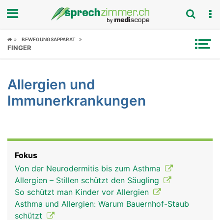
Fokus
BEWEGUNGSAPPARAT
FINGER
Krankheitsbilder
Allergien und
Symptome
Immunerkrankungen
Untersuchungen
News
Fokus
Ratgeber
Von der Neurodermitis bis zum Asthma
Allergien – Stillen schützt den Säugling
Rubriken
So schützt man Kinder vor Allergien
Asthma und Allergien: Warum Bauernhof-Staub
schützt