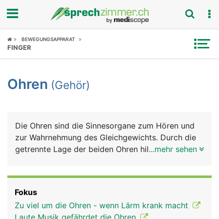
Fokus
BEWEGUNGSAPPARAT
FINGER
Krankheitsbilder
Ohren
(Gehör)
Symptome
Untersuchungen
Die Ohren sind die Sinnesorgane zum Hören und
News
zur Wahrnehmung des Gleichgewichts. Durch die
getrennte Lage der beiden Ohren hilft das Gehör
...mehr sehen
Ratgeber
auch bei der räumlichen Orientierung. Das Ohr
besteht aus dem sichtbaren äusseren Ohr, dem
Rubriken
Mittelohr und dem Innenohr. Das äussere Ohr - die
Fokus
Ohrmuschel, die aus Haut, Knorpel und
Zu viel um die Ohren - wenn Lärm krank macht
Fettgewebe besteht - dient zur Aufnahme und
Laute Musik gefährdet die Ohren