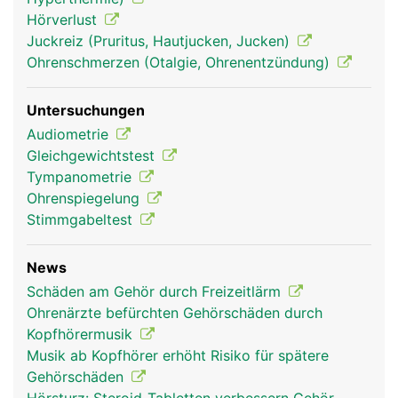
Wahrnehmung des Gleichgewichts. Von hier leiten
Hörverlust
Nerven die Signale durch den inneren Gehörgang
Juckreiz (Pruritus, Hautjucken, Jucken)
zum Hirn.
Ohrenschmerzen (Otalgie, Ohrenentzündung)
Untersuchungen
Audiometrie
Gleichgewichtstest
Tympanometrie
Ohrenspiegelung
Stimmgabeltest
News
Ohren Frau
Ohren Mann
Schäden am Gehör durch Freizeitlärm
Ohrenärzte befürchten Gehörschäden durch
Kopfhörermusik
Musik ab Kopfhörer erhöht Risiko für spätere
Gehörschäden