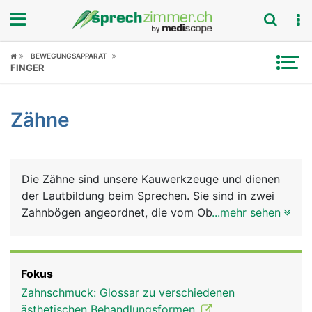
Fokus
BEWEGUNGSAPPARAT
FINGER
Krankheitsbilder
Zähne
Symptome
Untersuchungen
Die Zähne sind unsere Kauwerkzeuge und dienen
News
der Lautbildung beim Sprechen. Sie sind in zwei
Zahnbögen angeordnet, die vom Oberkiefer- und
...mehr sehen
Ratgeber
vom Unterkiefer getragen werden. Jeder Mensch
hat im Leben zwei natürliche Zahnsätze (Gebisse):
Rubriken
Das Milchgebiss aus 20 Milchzähnen, das im
Fokus
mittleren Kindesalter vom bleibenden Gebiss
Zahnschmuck: Glossar zu verschiedenen
ersetzt wird, das aus 32 Zähnen besteht: auf jeder
ästhetischen Behandlungsformen