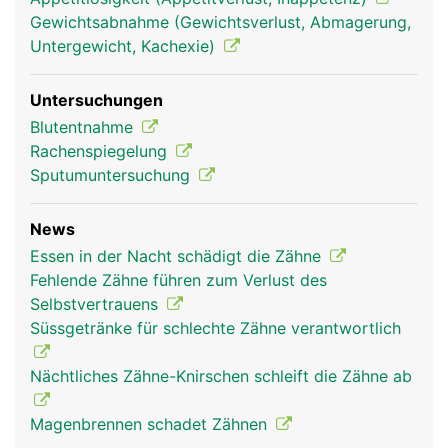
die über die Wurzelkanäle in die Zahnhöhle
Gewichtsabnahme (Gewichtsverlust, Abmagerung,
gelangen. Der Zahnfleischrand ist nicht mit dem
Untergewicht, Kachexie)
Zahnschmelz verwachsen, sondern erst mit der
tiefer liegenden Wurzelhaut, wodurch sich im
Untersuchungen
Bereich des Zahnhalses eine natürliche
Blutentnahme
Zahnfleischtasche bildet, die normalerweise
Rachenspiegelung
maximal zwei bis drei Millimeter tief ist.
Sputumuntersuchung
News
Essen in der Nacht schädigt die Zähne
Fehlende Zähne führen zum Verlust des
Selbstvertrauens
Süssgetränke für schlechte Zähne verantwortlich
Nächtliches Zähne-Knirschen schleift die Zähne ab
Magenbrennen schadet Zähnen