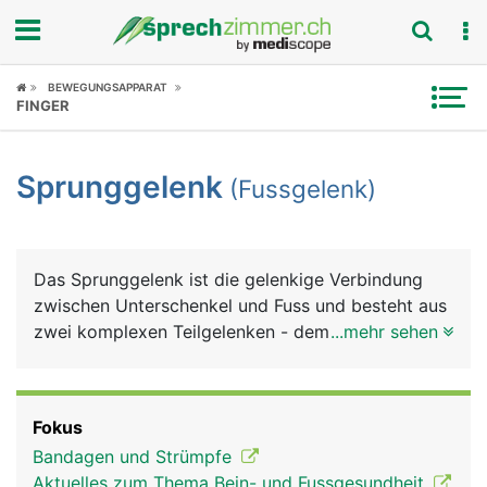
Fokus
BEWEGUNGSAPPARAT
FINGER
Krankheitsbilder
Sprunggelenk
(Fussgelenk)
Symptome
Untersuchungen
Das Sprunggelenk ist die gelenkige Verbindung
News
zwischen Unterschenkel und Fuss und besteht aus
zwei komplexen Teilgelenken - dem oberen und
...mehr sehen
Ratgeber
unteren Sprunggelenk. Das obere Sprunggelenk
wird vom Schienbein, Wadenbein und Sprungbein
Rubriken
gebildet und als Innenknöchel und Aussenknöchel
Fokus
gut sicht- und tastbar. Das untere Sprunggelenk
Bandagen und Strümpfe
wird von den drei Fusswurzelknochen Sprungbein,
Aktuelles zum Thema Bein- und Fussgesundheit