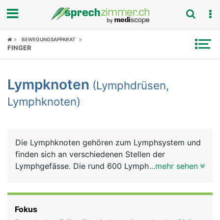
Fokus
BEWEGUNGSAPPARAT
FINGER
Krankheitsbilder
Lympknoten
(Lymphdrüsen,
Symptome
Lymphknoten)
Untersuchungen
News
Die Lymphknoten gehören zum Lymphsystem und
finden sich an verschiedenen Stellen der
Ratgeber
Lymphgefässe. Die rund 600 Lymphknoten des
...mehr sehen
Menschen liegen vor allem am Hals, im Nacken, in
Rubriken
den Achseln, in den Leisten sowie im Brustkorb
und im Bauch. Sie haben ein erbsen- bis
Fokus
bohnenförmiges Aussehen und sind normalerweise