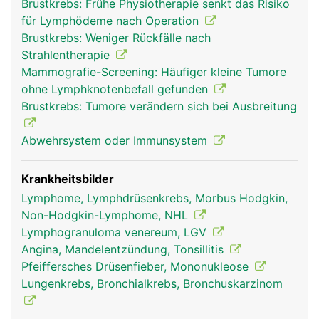
Brustkrebs: Frühe Physiotherapie senkt das Risiko
nur wenige Millimeter gross. Die Lymphknoten
für Lymphödeme nach Operation
fangen die in der Lymphe mitgeschleppten
Brustkrebs: Weniger Rückfälle nach
Fremdkörper und Krankheitserreger ab und
Strahlentherapie
machen sie unschädlich. Einige Stoffe (z.B.
Mammografie-Screening: Häufiger kleine Tumore
Glasstaub, Kohle, Farbstoffe) werden teilweise
ohne Lymphknotenbefall gefunden
auch in den Lymphknoten eingelagert, wenn sie
Brustkrebs: Tumore verändern sich bei Ausbreitung
der Körper nicht ausscheiden kann. In den
Lymphknoten wird ausserdem ein Teil der
Abwehrsystem oder Immunsystem
Lymphozyten (weisse Blutkörperchen) gebildet,
die als "Abwehrpolizei" ständig durch das Blut-
und Lymphgefässsystem patrouillieren und der
Krankheitsbilder
körpereigenen Abwehr dienen. Ausserdem wird in
Lymphome, Lymphdrüsenkrebs, Morbus Hodgkin,
den Lymphknoten die Lymphe konzentriert
Non-Hodgkin-Lymphome, NHL
(eingedickt).
Lymphogranuloma venereum, LGV
Angina, Mandelentzündung, Tonsillitis
Pfeiffersches Drüsenfieber, Mononukleose
Lungenkrebs, Bronchialkrebs, Bronchuskarzinom