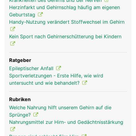
Krankheiten des Gehirns und der Nerven
Herzinfarkt und Gehirnschlag häufig am eigenen
Geburtstag
Handy-Nutzung verändert Stoffwechsel im Gehirn
hirn frau
hirn mann
kopf Links Frau
Kein Sport nach Gehirnerschütterung bei Kindern
Ratgeber
Epileptischer Anfall
Sportverletzungen - Erste Hilfe, wie wird
untersucht und wie behandelt?
Rubriken
Welche Nahrung hilft unserem Gehirn auf die
kopf Links Mann
Sprünge?
Nahrungsmittel zur Hirn- und Gedächtnisstärkung