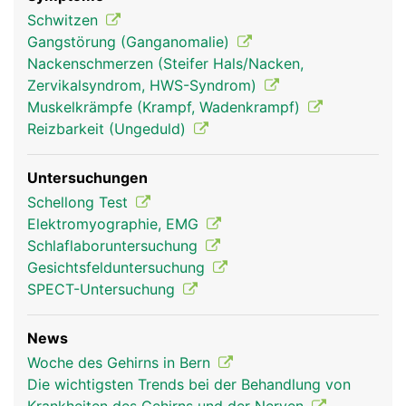
für das Gleichgewicht und die Koordination von
Schwitzen
Bewegungen zuständig. Zur optimalen Funktion ist
Gangstörung (Ganganomalie)
unser Gehirn auf eine ununterbrochene
Nackenschmerzen (Steifer Hals/Nacken,
Sauerstoffversorgung über die Durchblutung
Zervikalsyndrom, HWS-Syndrom)
angewiesen. Eine Unterbrechung des Blutflusses
Muskelkrämpfe (Krampf, Wadenkrampf)
von mehr als 10 Sekunden führt zur
Reizbarkeit (Ungeduld)
Bewusstlosigkeit, eine Unterbrechung für mehrere
Minuten führt bereits zu bleibenden Schäden.
Untersuchungen
Geschützt wird das Gehirn vom umliegenden
Schellong Test
Schädelknochen und den umgebenden Hirnhäuten,
Elektromyographie, EMG
zwischen denen die Hirn-Rückenmark-Flüssigkeit
Schlaflaboruntersuchung
(Liquor) fliesst, um Stösse abzudämpfen. Über den
Gesichtsfelduntersuchung
Liquor wird das Gehirn auch mit Nährstoffen
SPECT-Untersuchung
versorgt.
News
Woche des Gehirns in Bern
Die wichtigsten Trends bei der Behandlung von