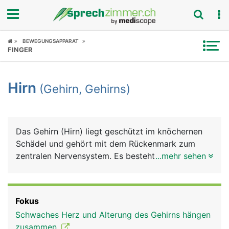
Fokus
BEWEGUNGSAPPARAT
FINGER
Krankheitsbilder
Hirn
(Gehirn, Gehirns)
Symptome
Untersuchungen
Das Gehirn (Hirn) liegt geschützt im knöchernen
News
Schädel und gehört mit dem Rückenmark zum
zentralen Nervensystem. Es besteht grob aus
...mehr sehen
Ratgeber
Grosshirn, Zwischenhirn, Mittelhirn, Kleinhirn und
Stammhirn. Im Gehirn treffen alle Informationen
Rubriken
und Reize aus dem Körper und aus der Aussenwelt
Fokus
(Sinneseindrücke) zusammen, werden verarbeitet
Schwaches Herz und Alterung des Gehirns hängen
und lösen entsprechende Reaktionen aus.
zusammen