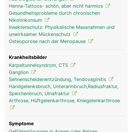
verbinden die Handwurzelknochen mit der Elle und
Henna-Tattoos- schön, aber nicht harmlos
Speiche und stabilisieren das Handgelenk. Durch
Gesundheitsprobleme durch chronischen
den Handwurzelkanal (Karpaltunnel) laufen Nerven
Nikotinkonsum
sowie die Muskelsehnen der Unterarmmuskeln, mit
Insektenschutz: Physikalische Massnahmen und
denen die Finger bewegt werden.
unwirksamer Mückenschutz
Osteoporose nach der Menopause
Krankheitsbilder
Karpaltunnelsyndrom, CTS
Ganglion
Sehnenscheidenentzündung, Tendovaginitis
Handgelenksbruch, Unterarmbruch,Radiusfraktur,
Speichenbruch, Ulnafraktur
Arthrose, Hüftgelenkarthrose, Kniegelenkarthrose
Handgelenk Frau
Handgelenk Mann
Symptome
Gefühlsstörungen in Armen oder Beinen