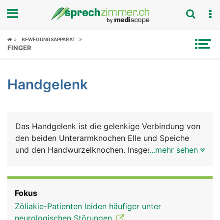
Fokus
BEWEGUNGSAPPARAT
FINGER
Krankheitsbilder
Handgelenk
Symptome
Untersuchungen
Das Handgelenk ist die gelenkige Verbindung von
News
den beiden Unterarmknochen Elle und Speiche
und den Handwurzelknochen. Insgesamt gibt es 8
...mehr sehen
Ratgeber
Handwurzelknochen, die in zwei Reihen zu je 4
Knochen angeordnet sind. Die Handwurzelknochen
Rubriken
sind einzeln beweglich, mit Knorpelgewebe
Fokus
überzogen und werden von Bändern
Zöliakie-Patienten leiden häufiger unter
zusammengehalten. Weitere feste Bänder
neurologischen Störungen