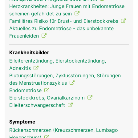
halbe Million unreife Eizellen. Nur ein kleiner Teil
Herzkrankheiten: Junge Frauen mit Endometriose
der Eizellen entwickelt sich im Verlauf des Lebens
scheinen gefährdet zu sein
zu reifen Eizellen. Während ihrer Entwicklung
Familiäres Risiko für Brust- und Eierstockkrebs
befinden sich die Eizellen in Hohlräumen (Follikel),
Aktuelles zu Endometriose - das unbekannte
die mit Flüssigkeit gefüllt sind und in der Wand der
Frauenleiden
Eierstöcke liegen. Jeder Follikel enthält eine
Eizelle. Bei Frauen im gebärfähigen Alter stossen
die Eierstöcke jeden Monat eine Eizelle aus, was
Krankheitsbilder
als Eisprung (Ovulation) bezeichnet wird.
Eileiterentzündung, Eierstockentzündung,
Adnexitis
Blutungsstörungen, Zyklusstörungen, Störungen
des Menstruationszyklus
Endometriose
Eierstockkrebs, Ovarialkarzinom
Eileiterschwangerschaft
Symptome
Rückenschmerzen (Kreuzschmerzen, Lumbago
Eierstocke Frau
Hexenschuss)