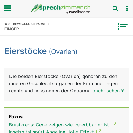
Fokus
BEWEGUNGSAPPARAT
FINGER
Krankheitsbilder
Eierstöcke
(Ovarien)
Symptome
Untersuchungen
Die beiden Eierstöcke (Ovarien) gehören zu den
News
inneren Geschlechtsorganen der Frau und liegen
rechts und links neben der Gebärmutter. Sie haben
...mehr sehen
Ratgeber
eine ovale Form und sind etwas kleiner als ein
Hühnerei. Die Eierstöcke produzieren Eizellen
Rubriken
sowie die weiblichen Sexualhormone Östrogen
Fokus
und Gestagen. Eine Frau wird bereits mit dem
Brustkrebs: Gene zeigen wie vererbbar er ist
gesamten Bestand an Eizellen geboren - etwa eine
Inselspital spürt Angelina-Jolie-Effekt