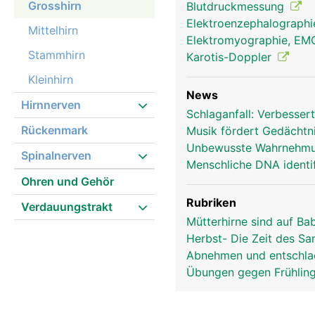
Grosshirn
Blutdruckmessung
Elektroenzephalograph
Mittelhirn
Elektromyographie, E
Stammhirn
Karotis-Doppler
Kleinhirn
News
Hirnnerven
Schlaganfall: Verbesse
Rückenmark
Musik fördert Gedächtni
Grosshirn Frau
Unbewusste Wahrnehmu
Spinalnerven
Menschliche DNA identif
Ohren und Gehör
Rubriken
Verdauungstrakt
Mütterhirne sind auf B
Herbst- Die Zeit des S
Abnehmen und entschla
Übungen gegen Frühlin