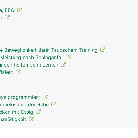
ie, EEG
MG
rte Beweglichkeit dank Taubschem Training
sleistung nach Schlaganfall
Grosshirn Mann
ngen helfen beim Lernen
iziert
abys programmiert
ammelns und der Ruhe
cken mit Essig
gsmüdigkeit