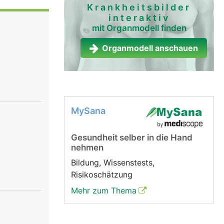
e
Krankheitsbilder
interaktiv
te zu einer
mit Organmodell finden
chen
Organmodell anschauen
rolliert
ächtnisses
che
e uns vom
MySana
Gesundheit selber in die Hand
nehmen
Bildung, Wissenstests,
Risikoschätzung
Mehr zum Thema