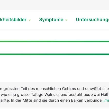
kheitsbilder
Symptome
Untersuchun
n grössten Teil des menschlichen Gehirns und umwölbt all
s wie eine grosse, faltige Walnuss und besteht aus zwei Hälf
älfte. In der Mitte sind sie durch einen Balken verbunden, 
...m
ch zwischen beiden Hirnhälften stattfindet. Die rechte Hirn