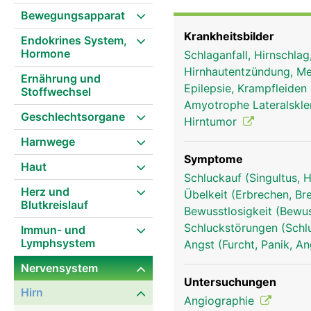
steuert die linke Körpers
Bewegungsapparat
Überkreuzung ist der Gr
Krankheitsbilder
Endokrines System,
Lähmung auf der rechten
Hormone
Schlaganfall, Hirnschla
(Lappen), die unterschie
Hirnhautentzündung, Me
Schläfenlappen, der Hin
Ernährung und
Epilepsie, Krampfleiden
Stoffwechsel
Bewegungen und verarbei
Amyotrophe Lateralskle
unbewussten Handlungen 
Geschlechtsorgane
Hirntumor
und unserer Lernfähigke
Harnwege
verantwortlich. Das Gro
Tier unterscheidet.
Symptome
Haut
Schluckauf (Singultus, 
Herz und
Übelkeit (Erbrechen, Br
Blutkreislauf
Bewusstlosigkeit (Bewu
Schluckstörungen (Schl
Immun- und
Lymphsystem
Angst (Furcht, Panik, A
Nervensystem
Untersuchungen
Hirn
Angiographie