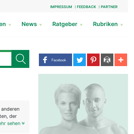
IMPRESSUM
FEEDBACK
PARTNER
gen
News
Ratgeber
Rubriken
Share buttons
Facebook
e anderen
ten, der
über den
ehr sehen
hälfte