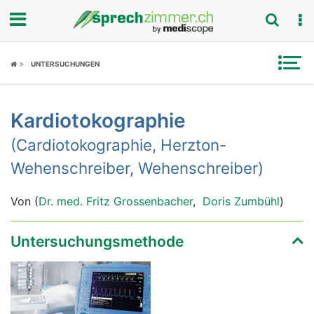
Fokus
UNTERSUCHUNGEN
Krankheitsbilder
Kardiotokographie
Symptome
(Cardiotokographie, Herzton-
Untersuchungen
Wehenschreiber, Wehenschreiber)
News
Von (
Dr. med. Fritz Grossenbacher
,
Doris Zumbühl
)
Ratgeber
Untersuchungsmethode
Rubriken