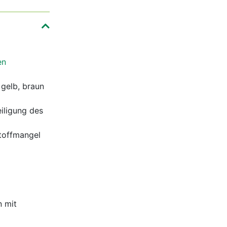
en
 gelb, braun
iligung des
stoffmangel
n mit