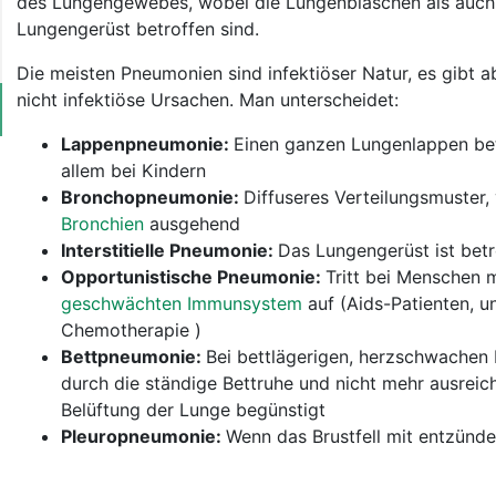
des Lungengewebes, wobei die Lungenbläschen als auch
Lungengerüst betroffen sind.
Die meisten Pneumonien sind infektiöser Natur, es gibt a
nicht infektiöse Ursachen. Man unterscheidet:
Lappenpneumonie:
Einen ganzen Lungenlappen bet
allem bei Kindern
Bronchopneumonie:
Diffuseres Verteilungsmuster,
Bronchien
ausgehend
Interstitielle Pneumonie:
Das Lungengerüst ist betr
Opportunistische Pneumonie:
Tritt bei Menschen 
geschwächten Immunsystem
auf (Aids-Patienten, u
Chemotherapie )
Bettpneumonie:
Bei bettlägerigen, herzschwachen 
durch die ständige Bettruhe und nicht mehr ausrei
Belüftung der Lunge begünstigt
Pleuropneumonie:
Wenn das Brustfell mit entzündet