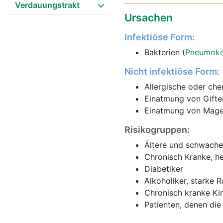
Verdauungstrakt
Ursachen
Infektiöse Form:
Bakterien (
Pneumok
Nicht infektiöse Form:
Allergische oder ch
Einatmung von Gifte
Einatmung von Mageni
Risikogruppen:
Ältere und schwach
Chronisch Kranke, h
Diabetiker
Alkoholiker, starke
Chronisch kranke Ki
Patienten, denen di