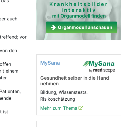
 das
Krankheitsbilder
interaktiv
mit Organmodell finden
ber auch
Organmodell anschauen
reffend; vor
 von den
MySana
offen
mit einem
nter
Gesundheit selber in die Hand
nehmen
Patienten,
Bildung, Wissenstests,
chende
Risikoschätzung
Mehr zum Thema
 ist