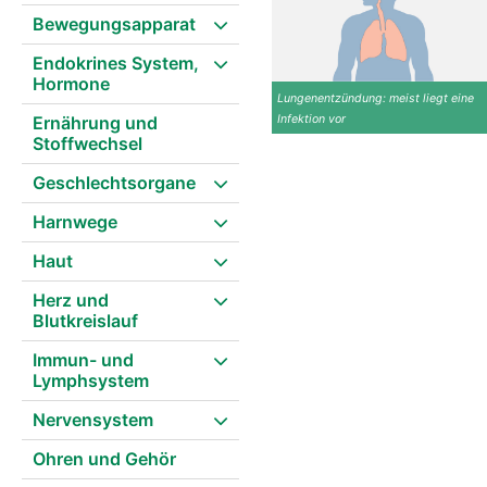
Bewegungsapparat
Endokrines System,
Hormone
Lungenentzündung: meist liegt eine
Ernährung und
Infektion vor
Stoffwechsel
Geschlechtsorgane
Harnwege
Haut
Herz und
Blutkreislauf
Immun- und
Lymphsystem
Nervensystem
Ohren und Gehör