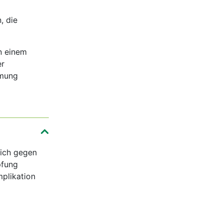
, die
on einem
er
tmung
sich gegen
pfung
mplikation