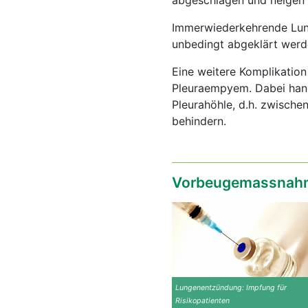
abgeschlagen und neigen 
Immerwiederkehrende Lun
unbedingt abgeklärt wer
Eine weitere Komplikation 
Pleuraempyem. Dabei han
Pleurahöhle, d.h. zwische
behindern.
Vorbeugemassnahm
Lungenentzündung: Impfung für
Risikopatienten