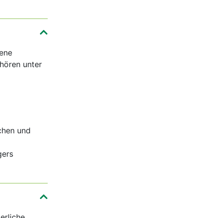
dene
hören unter
chen und
gers
erliche