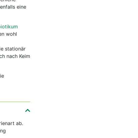
nfalls eine
biotikum
en wohl
e stationär
ich nach Keim
ie
ienart ab.
ang