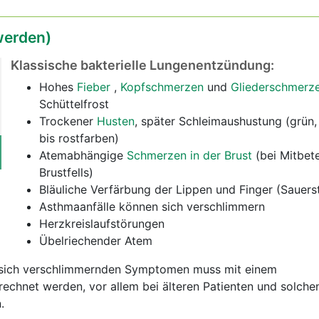
erden)
Klassische bakterielle Lungenentzündung:
Hohes
Fieber
,
Kopfschmerzen
und
Gliederschmerz
Schüttelfrost
Trockener
Husten
, später Schleimaushustung (grün,
bis rostfarben)
Atemabhängige
Schmerzen in der Brust
(bei Mitbete
Brustfells)
Bläuliche Verfärbung der Lippen und Finger (Sauer
Asthmaanfälle können sich verschlimmern
Herzkreislaufstörungen
Übelriechender Atem
d sich verschlimmernden Symptomen muss mit einem
echnet werden, vor allem bei älteren Patienten und solche
.