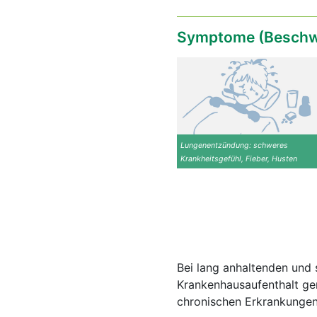
Symptome (Beschw
Lungenentzündung: schweres
Krankheitsgefühl, Fieber, Husten
Bei lang anhaltenden un
Krankenhausaufenthalt ger
chronischen Erkrankungen