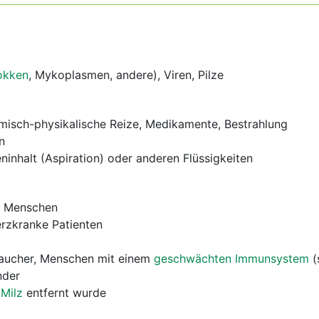
okken
, Mykoplasmen, andere), Viren, Pilze
emisch-physikalische Reize, Medikamente, Bestrahlung
n
nhalt (Aspiration) oder anderen Flüssigkeiten
e Menschen
erzkranke Patienten
 Raucher, Menschen mit einem
geschwächten Immunsystem
(
nder
e
Milz
entfernt wurde