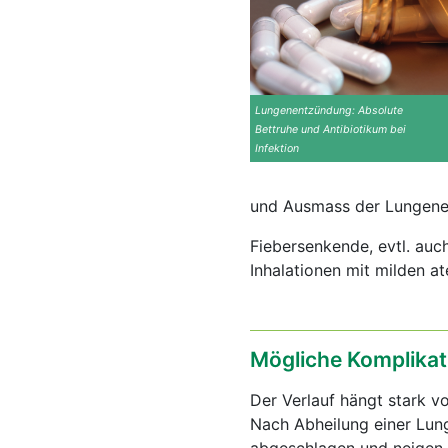
Lungenentzündung: Absolute
Bettruhe und Antibiotikum bei
Infektion
und Ausmass der Lungene
Fiebersenkende, evtl. au
Inhalationen mit milden a
Mögliche Komplikat
Der Verlauf hängt stark v
Nach Abheilung einer Lun