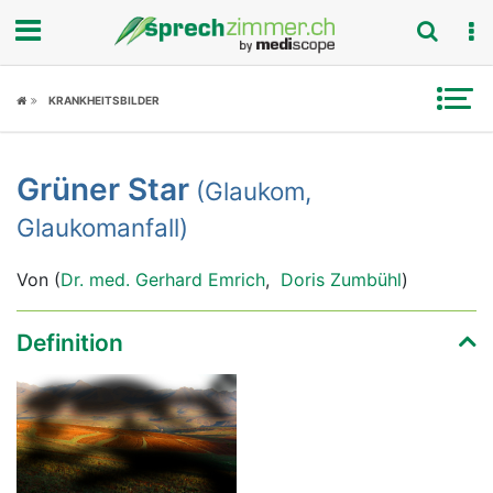
Fokus
KRANKHEITSBILDER
Krankheitsbilder
Grüner Star
(Glaukom,
Symptome
Glaukomanfall)
Untersuchungen
Von (
Dr. med. Gerhard Emrich
,
Doris Zumbühl
)
News
Definition
Ratgeber
Rubriken