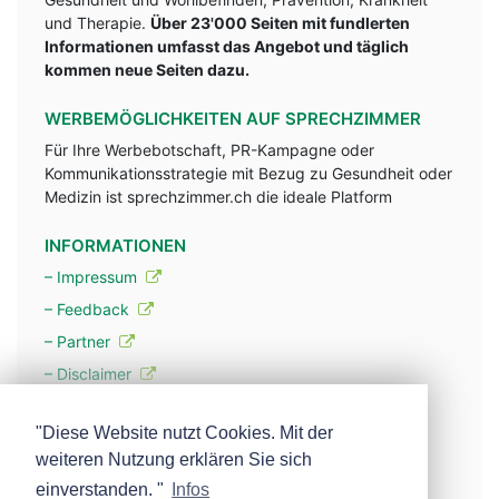
und Therapie.
Über 23'000 Seiten mit fundlerten
Informationen umfasst das Angebot und täglich
kommen neue Seiten dazu.
WERBEMÖGLICHKEITEN AUF SPRECHZIMMER
Für Ihre Werbebotschaft, PR-Kampagne oder
Kommunikationsstrategie mit Bezug zu Gesundheit oder
Medizin ist sprechzimmer.ch die ideale Platform
INFORMATIONEN
– Impressum
– Feedback
– Partner
– Disclaimer
– Datenschutzerklärung / Privacy Policy
"Diese Website nutzt Cookies. Mit der
weiteren Nutzung erklären Sie sich
– Werbung
einverstanden. "
Infos
– Mehr über unsere Experten