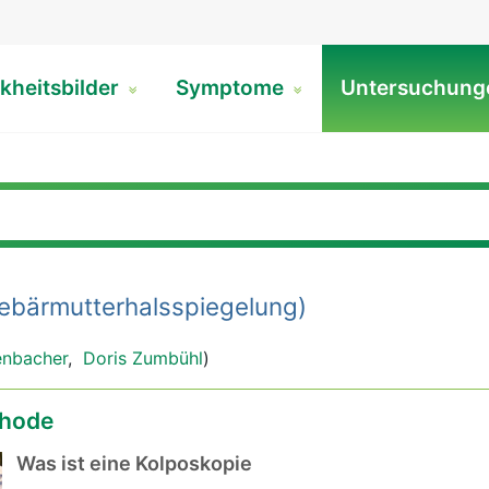
kheitsbilder
Symptome
Untersuchun
ebärmutterhalsspiegelung)
enbacher
,
Doris Zumbühl
)
hode
Was ist eine Kolposkopie