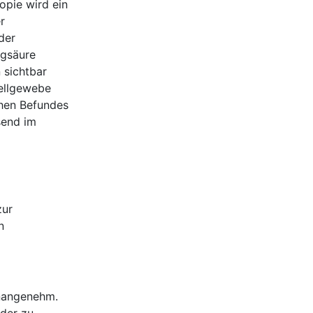
opie wird ein
r
der
igsäure
 sichtbar
Zellgewebe
chen Befundes
send im
zur
n
unangenehm.