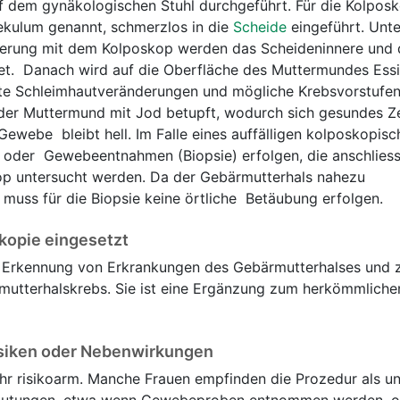
 dem gynäkologischen Stuhl durchgeführt. Für die Kolposk
ekulum genannt, schmerzlos in die
Scheide
eingeführt. Unte
erung mit dem Kolposkop werden das Scheideninnere und 
et. Danach wird auf die Oberfläche des Muttermundes Ess
fte Schleimhautveränderungen und mögliche Krebsvorstufen
 der Muttermund mit Jod betupft, wodurch sich gesundes 
 Gewebe bleibt hell. Im Falle eines auffälligen kolposkopis
e oder Gewebeentnahmen (Biopsie) erfolgen, die anschlies
p untersucht werden. Da der Gebärmutterhals nahezu
 muss für die Biopsie keine örtliche Betäubung erfolgen.
kopie eingesetzt
r Erkennung von Erkrankungen des Gebärmutterhalses und 
utterhalskrebs. Sie ist eine Ergänzung zum herkömmliche
isiken oder Nebenwirkungen
ehr risikoarm. Manche Frauen empfinden die Prozedur als 