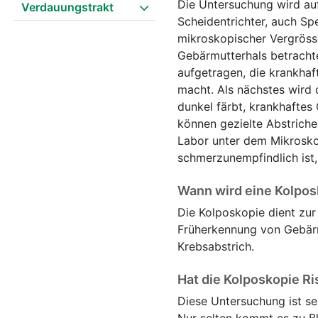
Die Untersuchung wird auf
Verdauungstrakt
Scheidentrichter, auch Sp
mikroskopischer Vergröss
Gebärmutterhals betracht
aufgetragen, die krankha
macht. Als nächstes wird
dunkel färbt, krankhaftes
können gezielte Abstrich
Labor unter dem Mikrosko
schmerzunempfindlich ist,
Wann wird eine Kolpos
Die Kolposkopie dient zu
Früherkennung von Gebärm
Krebsabstrich.
Hat die Kolposkopie R
Diese Untersuchung ist s