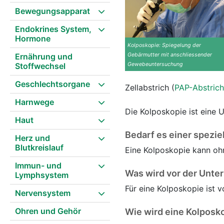
Bewegungsapparat
Endokrines System,
Hormone
Kolposkopie: Spiegelung der
Ernährung und
Gebärmutter mit anschliessender
Stoffwechsel
Gewebeuntersuchung
Geschlechtsorgane
Zellabstrich (
PAP-Abstrich
Harnwege
Die Kolposkopie ist eine 
Haut
Bedarf es einer spezie
Herz und
Blutkreislauf
Eine Kolposkopie kann oh
Immun- und
Was wird vor der Unte
Lymphsystem
Für eine Kolposkopie ist 
Nervensystem
Ohren und Gehör
Wie wird eine Kolposk