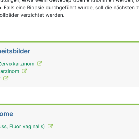
Blutungen, etwa wenn Gewebeproben entnommen werden, o
. Falls eine Biopsie durchgeführt wurde, soll die nächsten 
ollbäder verzichtet werden.
eitsbilder
Zervixkarzinom
lkarzinom
r
tome
ss, Fluor vaginalis)