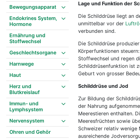
Lage und Funktion der Sc
Bewegungsapparat
Die Schilddrüse liegt an 
Endokrines System,
unmittelbar vor der
Luftrö
Hormone
verbunden sind.
Ernährung und
Stoffwechsel
Die Schilddrüse produzier
Körperfunktionen steuern:
Geschlechtsorgane
Stoffwechsel und regen d
Harnwege
Schilddrüsenfunktion ist 
Geburt von grosser Bedeu
Haut
Schilddrüse und Jod
Herz und
Blutkreislauf
Zur Bildung der Schilddrü
Immun- und
der Nahrung aufgenommen 
Lymphsystem
Meerestieren enthalten. D
Nervensystem
Meeresfrüchten sowie über
Schweizer relativ wenige 
Ohren und Gehör
ausreichende Jodversorgun