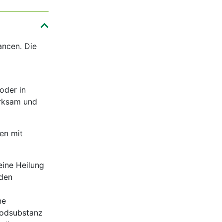
ancen. Die
oder in
irksam und
en mit
eine Heilung
nden
ne
Jodsubstanz