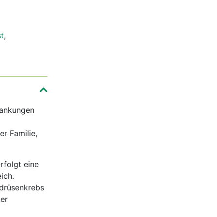
t
,
rankungen
er Familie,
rfolgt eine
ich.
ddrüsenkrebs
ner