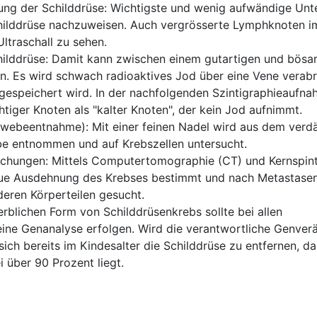
hung der Schilddrüse: Wichtigste und wenig aufwändige Un
hilddrüse nachzuweisen. Auch vergrösserte Lymphknoten i
Ultraschall zu sehen.
childdrüse: Damit kann zwischen einem gutartigen und bösa
. Es wird schwach radioaktives Jod über eine Vene verabr
gespeichert wird. In der nachfolgenden Szintigraphieaufna
htiger Knoten als "kalter Knoten", der kein Jod aufnimmt.
ewebeentnahme): Mit einer feinen Nadel wird aus dem verd
 entnommen und auf Krebszellen untersucht.
uchungen: Mittels Computertomographie (CT) und Kernspi
aue Ausdehnung des Krebses bestimmt und nach Metastase
deren Körperteilen gesucht.
erblichen Form von Schilddrüsenkrebs sollte bei allen
eine Genanalyse erfolgen. Wird die verantwortliche Genve
sich bereits im Kindesalter die Schilddrüse zu entfernen, d
i über 90 Prozent liegt.