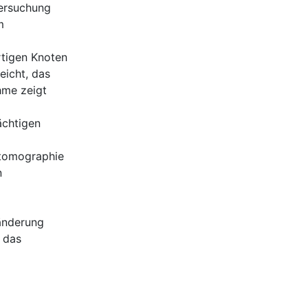
tersuchung
m
rtigen Knoten
eicht, das
hme zeigt
ächtigen
ntomographie
n
ränderung
a das