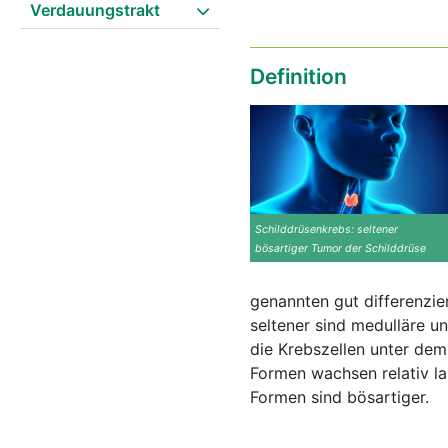
Verdauungstrakt
Definition
Schilddrüsenkrebs: seltener
bösartiger Tumor der Schilddrüse
genannten gut differenzier
seltener sind medulläre un
die Krebszellen unter dem
Formen wachsen relativ la
Formen sind bösartiger.