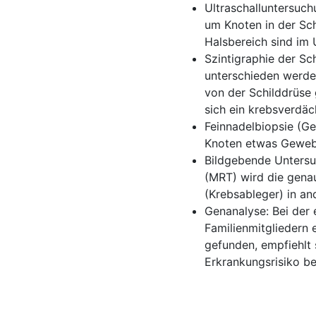
Ultraschalluntersuc
um Knoten in der Sc
Halsbereich sind im 
Szintigraphie der S
unterschieden werden
von der Schilddrüse 
sich ein krebsverdäc
Feinnadelbiopsie (G
Knoten etwas Gewebe
Bildgebende Unters
(MRT) wird die gen
(Krebsableger) in an
Genanalyse: Bei der 
Familienmitgliedern 
gefunden, empfiehlt 
Erkrankungsrisiko be