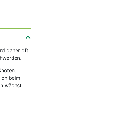
rd daher oft
chwerden.
Knoten.
sich beim
ch wächst,