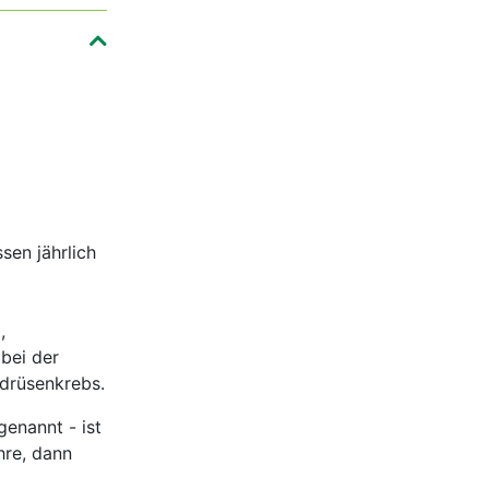
sen jährlich
,
bei der
ddrüsenkrebs.
enannt - ist
hre, dann