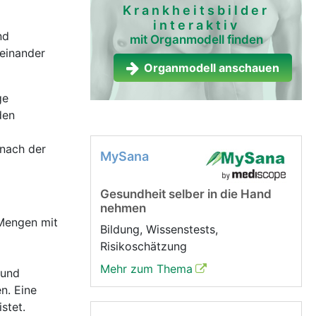
Krankheitsbilder
interaktiv
nd
mit Organmodell finden
teinander
Organmodell anschauen
ge
den
 nach der
MySana
Gesundheit selber in die Hand
nehmen
 Mengen mit
Bildung, Wissenstests,
Risikoschätzung
Mehr zum Thema
 und
n. Eine
stet.