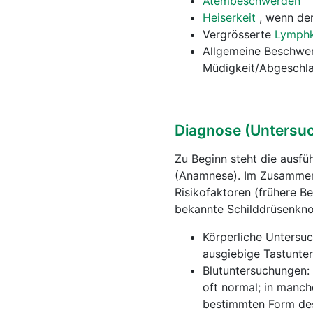
Atembeschwerden
Heiserkeit
, wenn de
Vergrösserte
Lymph
Allgemeine Beschwe
Müdigkeit/Abgeschl
Diagnose (Untersu
Zu Beginn steht die ausf
(Anamnese). Im Zusammenh
Risikofaktoren (frühere Be
bekannte Schilddrüsenknot
Körperliche Untersuc
ausgiebige Tastunte
Blutuntersuchungen:
oft normal; in manch
bestimmten Form des 