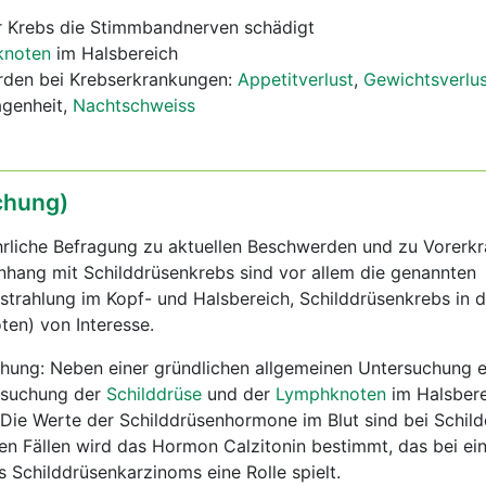
r Krebs die Stimmbandnerven schädigt
knoten
im Halsbereich
rden bei Krebserkrankungen:
Appetitverlust
,
Gewichtsverlus
agenheit,
Nachtschweiss
chung)
ührliche Befragung zu aktuellen Beschwerden und zu Vorerk
ang mit Schilddrüsenkrebs sind vor allem die genannten
strahlung im Kopf- und Halsbereich, Schilddrüsenkrebs in d
en) von Interesse.
hung: Neben einer gründlichen allgemeinen Untersuchung e
rsuchung der
Schilddrüse
und der
Lymphknoten
im Halsbere
 Die Werte der Schilddrüsenhormone im Blut sind bei Schil
en Fällen wird das Hormon Calzitonin bestimmt, das bei ei
Schilddrüsenkarzinoms eine Rolle spielt.