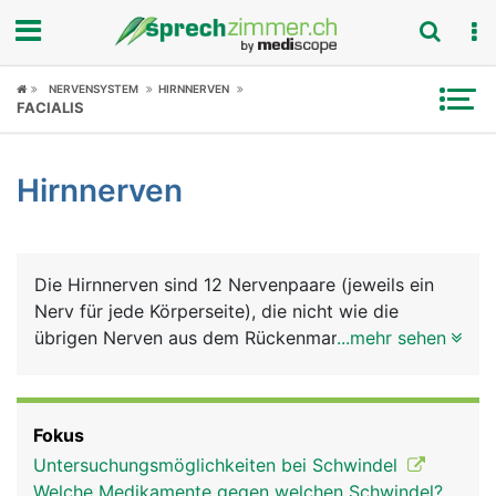
Fokus
NERVENSYSTEM
HIRNNERVEN
FACIALIS
Krankheitsbilder
Hirnnerven
Symptome
Untersuchungen
Die Hirnnerven sind 12 Nervenpaare (jeweils ein
News
Nerv für jede Körperseite), die nicht wie die
übrigen Nerven aus dem Rückenmark kommen,
...mehr sehen
Ratgeber
sondern direkt im Gehirn entspringen und durch
verschiedene Öffnungen des Schädelknochens
Rubriken
austreten. Einer der Hirnnerven zieht bis in den
Fokus
Bauchraum, alle anderen versorgen den Kopf und
Untersuchungsmöglichkeiten bei Schwindel
die Halsregion. Die 12 Hirnnerven haben folgende
Welche Medikamente gegen welchen Schwindel?