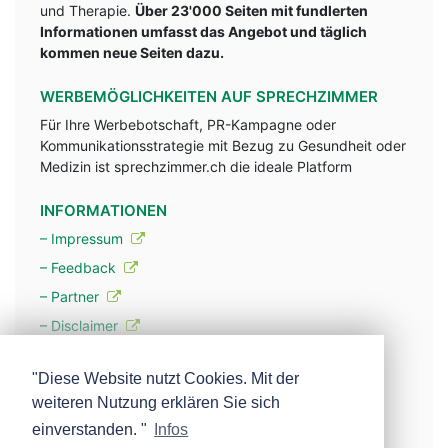
und Therapie.
Über 23'000 Seiten mit fundlerten
Informationen umfasst das Angebot und täglich
kommen neue Seiten dazu.
WERBEMÖGLICHKEITEN AUF SPRECHZIMMER
Für Ihre Werbebotschaft, PR-Kampagne oder
Kommunikationsstrategie mit Bezug zu Gesundheit oder
Medizin ist sprechzimmer.ch die ideale Platform
INFORMATIONEN
– Impressum
– Feedback
– Partner
– Disclaimer
– Datenschutzerklärung / Privacy Policy
"Diese Website nutzt Cookies. Mit der
weiteren Nutzung erklären Sie sich
– Werbung
einverstanden. "
Infos
– Mehr über unsere Experten