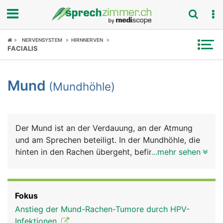
Fokus
NERVENSYSTEM
HIRNNERVEN
FACIALIS
Krankheitsbilder
Mund
(Mundhöhle)
Symptome
Untersuchungen
Der Mund ist an der Verdauung, an der Atmung
News
und am Sprechen beteiligt. In der Mundhöhle, die
hinten in den Rachen übergeht, befinden sich die
...mehr sehen
Ratgeber
Zähne und die Zunge. Die gesamte Mundhöhle ist
von einer Schleimhaut ausgekleidet, die im Bereich
Rubriken
der Zähne das Zahnfleisch bildet. Sie wird von den
Fokus
Speicheldrüsen und Schleimzellen der
Anstieg der Mund-Rachen-Tumore durch HPV-
Mundschleimhaut ständig feucht gehalten. Den
Infektionen