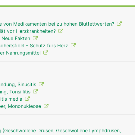
ren Nasenhöhlenbereich liegen. Auch sie unterstützen die
rn sind sie noch grösser, später schrumpfen sie.
lle von Medikamenten bei zu hohen Blutfettwerten?
iät vor Herzkrankheiten?
- Neue Fakten
ndheitsfibel – Schutz fürs Herz
ner Nahrungsmittel
ndung, Sinusitis
g, Tonsillitis
itis media
eber, Mononukleose
 (Geschwollene Drüsen, Geschwollene Lymphdrüsen,