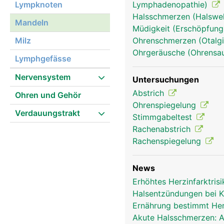
Lympknoten
Lymphadenopathie)
Halsschmerzen (Halsw
Mandeln
Müdigkeit (Erschöpfung
Milz
Ohrenschmerzen (Otalg
Ohrgeräusche (Ohrensau
Lymphgefässe
Nervensystem
Untersuchungen
Abstrich
Ohren und Gehör
Ohrenspiegelung
Verdauungstrakt
Stimmgabeltest
Rachenabstrich
Rachenspiegelung
News
Erhöhtes Herzinfarktri
Halsentzündungen bei K
Ernährung bestimmt Her
Akute Halsschmerzen: A