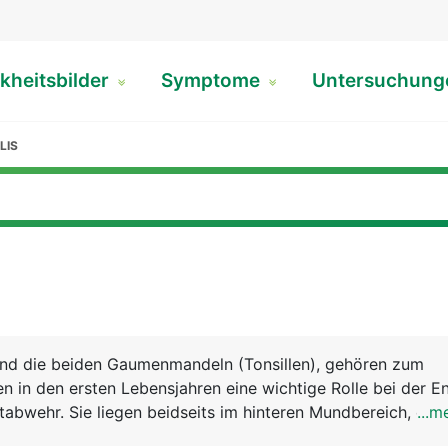
kheitsbilder
Symptome
Untersuchun
LIS
ind die beiden Gaumenmandeln (Tonsillen), gehören zum
 in den ersten Lebensjahren eine wichtige Rolle bei der E
tabwehr. Sie liegen beidseits im hinteren Mundbereich, eing
...m
. Ausser den Gaumenmandeln gibt es noch die beiden Rac