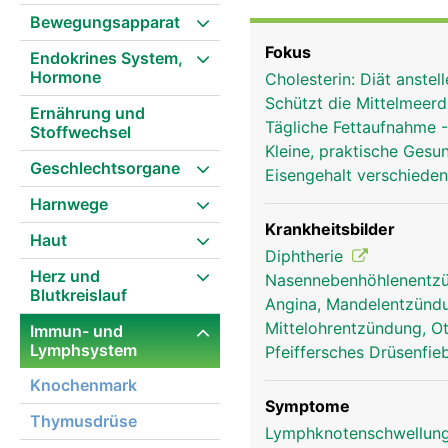
(Polypen), die im hinte
Bewegungsapparat
Abwehrkräfte. Bei Kinde
Fokus
Endokrines System,
Hormone
Cholesterin: Diät anste
Schützt die Mittelmeerd
Ernährung und
Tägliche Fettaufnahme 
Stoffwechsel
Kleine, praktische Gesu
Geschlechtsorgane
Eisengehalt verschiede
Harnwege
Krankheitsbilder
Haut
Diphtherie
Herz und
Nasennebenhöhlenentzü
Blutkreislauf
Angina, Mandelentzündun
Mittelohrentzündung, Ot
Immun- und
Lymphsystem
Pfeiffersches Drüsenfi
Knochenmark
Symptome
Thymusdrüse
Lymphknotenschwellung