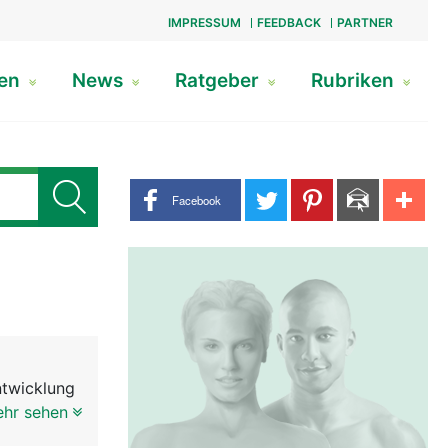
IMPRESSUM
FEEDBACK
PARTNER
gen
News
Ratgeber
Rubriken
Share buttons
Facebook
ntwicklung
ebettet in
ehr sehen
henmandeln