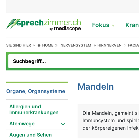
Fokus
Kran
SIE SIND HIER
HOME
NERVENSYSTEM
HIRNNERVEN
FACIA
Mandeln
Organe, Organsysteme
Allergien und
Immunerkrankungen
Die Mandeln, gemeint s
Immunsystem und spielen
Atemwege
der körpereigenen Infek
Augen und Sehen
der Rachenschleimhaut