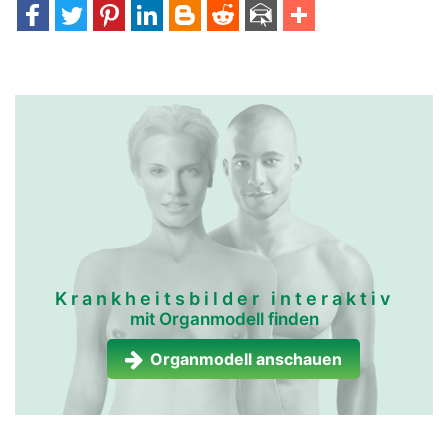
anschwellen.
immun-und-
immun-und-
lymphsystem frau
lymphsystem mann
Krankheitsbilder interaktiv
mit Organmodell finden
Organmodell anschauen