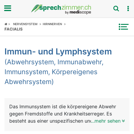
Fokus
NERVENSYSTEM
HIRNNERVEN
FACIALIS
Krankheitsbilder
Immun- und Lymphsystem
Symptome
(Abwehrsystem, Immunabwehr,
Untersuchungen
Immunsystem, Körpereigenes
Abwehrsystem)
News
Ratgeber
Das Immunsystem ist die körpereigene Abwehr
Rubriken
gegen Fremdstoffe und Krankheitserreger. Es
besteht aus einer unspezifischen und einer
...mehr sehen
spezifischen Abwehr. Die unspezifische