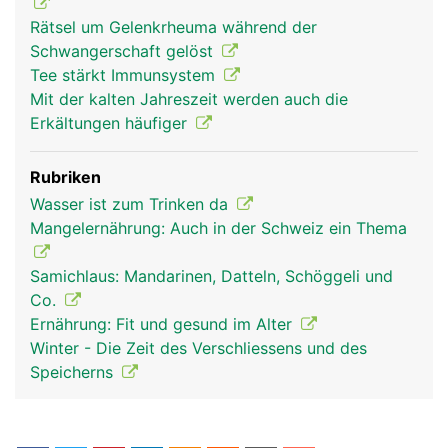
lymphatische System) ist ein Teil des
Rätsel um Gelenkrheuma während der
Immunsystems: Dazu gehören die Lymphgefässe
Schwangerschaft gelöst
mit den Lymphknoten, die Milz, die Thymusdrüse,
Tee stärkt Immunsystem
die Mandeln und das Lymphgewebe des
Mit der kalten Jahreszeit werden auch die
Dünndarms. In den Lymphknoten werden die in der
Erkältungen häufiger
Lymphe mitgeschleppten Krankheitserreger und
Giftstoffe abgefangen und unschädlich gemacht.
Rubriken
Ausserdem produzieren sie die B-Lymphozyten
Wasser ist zum Trinken da
der spezifischen Abwehr. Milz, Thymusdrüse und
Mangelernährung: Auch in der Schweiz ein Thema
Mandeln sind für Entwicklung und Vermehrung der
Abwehrzellen zuständig. Als eine Art
Samichlaus: Mandarinen, Datteln, Schöggeli und
"Abwehrpolizei" patrouillieren die Lymphozyten
Co.
(Abwehrzellen) ständig durch das Blut- und
Ernährung: Fit und gesund im Alter
Lymphsystem. Der Lymphfluss sorgt unter
Winter - Die Zeit des Verschliessens und des
anderem dafür, dass sich die Abwehrzellen
Speicherns
schnellstmöglich an ihren Einsatzort sammeln.
Dies erklärt, warum die Mandeln oder die
Lymphknoten in der Umgebung einer Infektion