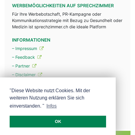
WERBEMÖGLICHKEITEN AUF SPRECHZIMMER
Für Ihre Werbebotschaft, PR-Kampagne oder
Kommunikationsstrategie mit Bezug zu Gesundheit oder
Medizin ist sprechzimmer.ch die ideale Platform
INFORMATIONEN
– Impressum
– Feedback
– Partner
– Disclaimer
– Datenschutzerklärung / Privacy Policy
"Diese Website nutzt Cookies. Mit der
weiteren Nutzung erklären Sie sich
– Werbung
einverstanden. "
Infos
– Mehr über unsere Experten
OK
MEDISCOPE AG E-MAIL:
INFO@MEDISCOPE.CH