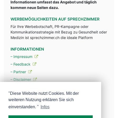
Informationen umfasst das Angebot und täglich
kommen neue Seiten dazu.
WERBEMÖGLICHKEITEN AUF SPRECHZIMMER
Für Ihre Werbebotschaft, PR-Kampagne oder
Kommunikationsstrategie mit Bezug zu Gesundheit oder
Medizin ist sprechzimmer.ch die ideale Platform
INFORMATIONEN
– Impressum
– Feedback
– Partner
– Disclaimer
– Datenschutzerklärung / Privacy Policy
"Diese Website nutzt Cookies. Mit der
weiteren Nutzung erklären Sie sich
– Werbung
einverstanden. "
Infos
– Mehr über unsere Experten