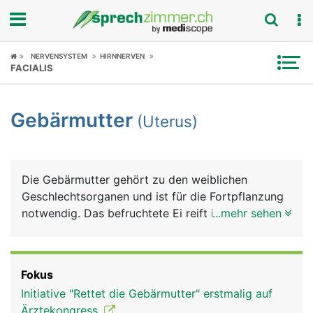
Fokus
NERVENSYSTEM
HIRNNERVEN
FACIALIS
Krankheitsbilder
Gebärmutter
(Uterus)
Symptome
Untersuchungen
Die Gebärmutter gehört zu den weiblichen
News
Geschlechtsorganen und ist für die Fortpflanzung
notwendig. Das befruchtete Ei reift in der
...mehr sehen
Ratgeber
Gebärmutter zum Kind heran.
Rubriken
Fokus
Initiative "Rettet die Gebärmutter" erstmalig auf
Ärztekongress