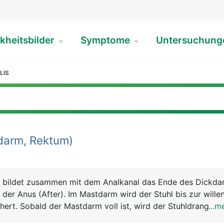
kheitsbilder
Symptome
Untersuchun
LIS
arm, Rektum)
 bildet zusammen mit dem Analkanal das Ende des Dickdar
der Anus (After). Im Mastdarm wird der Stuhl bis zur willen
hert. Sobald der Mastdarm voll ist, wird der Stuhldrang aus
...m
einem inneren und einem äusseren Schliessmuskel umgeben. 