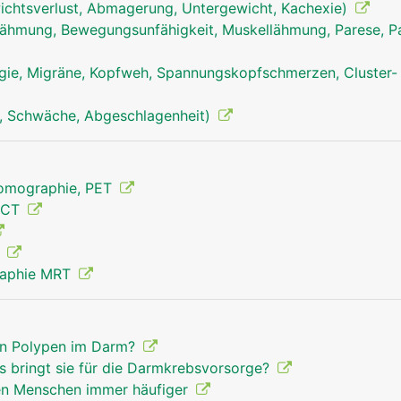
chtsverlust, Abmagerung, Untergewicht, Kachexie)
ähmung, Bewegungsunfähigkeit, Muskellähmung, Parese, Pa
mastdarm rektum mann
ie, Migräne, Kopfweh, Spannungskopfschmerzen, Cluster-
, Schwäche, Abgeschlagenheit)
Tomographie, PET
 CT
g
raphie MRT
gen Polypen im Darm?
 bringt sie für die Darmkrebsvorsorge?
en Menschen immer häufiger