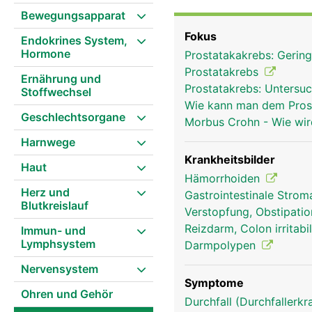
Afterschliessmuskel ist 
Bewegungsapparat
mit dem Stuhl und lässt
Fokus
Endokrines System,
selbst zur willentlichen
Hormone
Prostatakakrebs: Gerin
Prostatakrebs
Ernährung und
Prostatakrebs: Untersu
Stoffwechsel
Wie kann man dem Pros
Geschlechtsorgane
Morbus Crohn - Wie wi
Harnwege
Krankheitsbilder
Haut
Hämorrhoiden
Herz und
Gastrointestinale Stro
Blutkreislauf
Verstopfung, Obstipati
Reizdarm, Colon irritabi
Immun- und
Lymphsystem
Darmpolypen
Nervensystem
Symptome
Ohren und Gehör
Durchfall (Durchfallerk