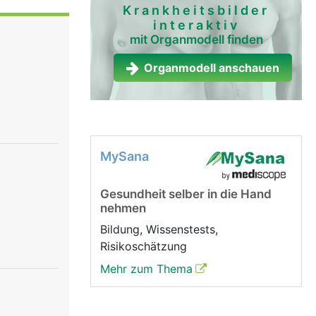
i Kontakt
Krankheitsbilder
interaktiv
muskel kann
mit Organmodell finden
Organmodell anschauen
MySana
Gesundheit selber in die Hand
nehmen
Bildung, Wissenstests,
Risikoschätzung
Mehr zum Thema