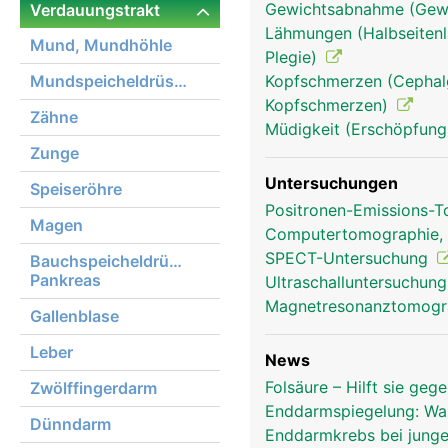
Gewichtsabnahme (Gewi
Verdauungstrakt
Lähmungen (Halbseitenl
mastdarm rektum frau
Mund, Mundhöhle
Plegie)
Mundspeicheldrüsen
Kopfschmerzen (Cephalg
Kopfschmerzen)
Zähne
Müdigkeit (Erschöpfung
Zunge
Untersuchungen
Speiseröhre
Positronen-Emissions-
Magen
Computertomographie,
SPECT-Untersuchung
Bauchspeicheldrüse,
Pankreas
Ultraschalluntersuchun
Magnetresonanztomog
Gallenblase
Leber
News
Folsäure – Hilft sie ge
Zwölffingerdarm
Enddarmspiegelung: Was
Dünndarm
Enddarmkrebs bei jung