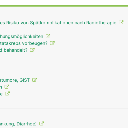
nicht willentlich beeinflussbar. Er erschlafft automatisch be
 ihn in den oberen Analkanal gleiten. Der äussere Schliess
 Stuhlentleerung gesteuert werden.
ges Risiko von Spätkomplikationen nach Radiotherapie
chungsmöglichkeiten
tatakrebs vorbeugen?
rd behandelt?
matumore, GIST
on
le
rankung, Diarrhoe)