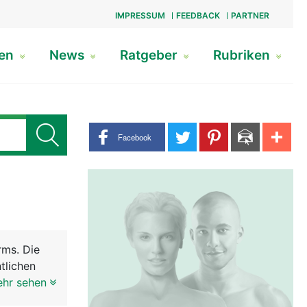
IMPRESSUM
FEEDBACK
PARTNER
gen
News
Ratgeber
Rubriken
Share buttons
Facebook
ms. Die
tlichen
gelöst.
ehr sehen
Der innere