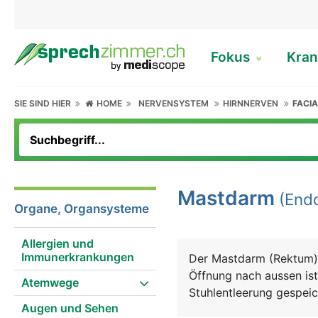
Fokus
Kran
SIE SIND HIER
HOME
NERVENSYSTEM
HIRNNERVEN
FACIA
Mastdarm
(Endd
Organe, Organsysteme
Allergien und
Immunerkrankungen
Der Mastdarm (Rektum)
Öffnung nach aussen ist 
Atemwege
Stuhlentleerung gespeic
Augen und Sehen
Der Analkanal ist von 