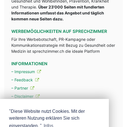
Gesundheit und Wohlbefinden, Prävention, Krankheit
und Therapie.
Über 23'000 Seiten mit fundlerten
Informationen umfasst das Angebot und täglich
kommen neue Seiten dazu.
WERBEMÖGLICHKEITEN AUF SPRECHZIMMER
Für Ihre Werbebotschaft, PR-Kampagne oder
Kommunikationsstrategie mit Bezug zu Gesundheit oder
Medizin ist sprechzimmer.ch die ideale Platform
INFORMATIONEN
– Impressum
– Feedback
– Partner
– Disclaimer
– Datenschutzerklärung / Privacy Policy
"Diese Website nutzt Cookies. Mit der
weiteren Nutzung erklären Sie sich
– Werbung
einverstanden. "
Infos
– Mehr über unsere Experten