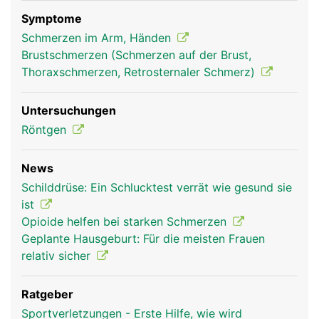
Stabilisierung des Schultergelenks.
Symptome
Schmerzen im Arm, Händen
Brustschmerzen (Schmerzen auf der Brust,
Thoraxschmerzen, Retrosternaler Schmerz)
Untersuchungen
Röntgen
News
Schlüsselbein Frau
Schlüsselbein
Schilddrüse: Ein Schlucktest verrät wie gesund sie
Mann
ist
Opioide helfen bei starken Schmerzen
Geplante Hausgeburt: Für die meisten Frauen
relativ sicher
Ratgeber
Sportverletzungen - Erste Hilfe, wie wird