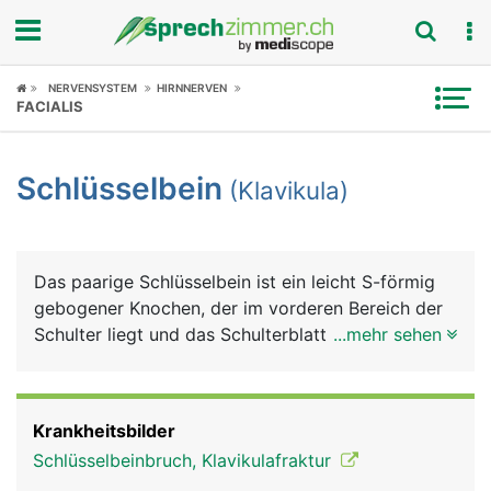
Fokus
NERVENSYSTEM
HIRNNERVEN
FACIALIS
Krankheitsbilder
Schlüsselbein
(Klavikula)
Symptome
Untersuchungen
Das paarige Schlüsselbein ist ein leicht S-förmig
News
gebogener Knochen, der im vorderen Bereich der
Schulter liegt und das Schulterblatt mit dem
...mehr sehen
Ratgeber
Brustbein gelenkig verbindet. Es ist auf seiner
gesamten Länge gut unter der Haut sicht- und
Rubriken
tastbar. Schlüsselbein und Schulterblatt bilden
Krankheitsbilder
zusammen den Schultergürtel. Beide haben eine
Schlüsselbeinbruch, Klavikulafraktur
wichtige Funktion bei der Beweglichkeit und