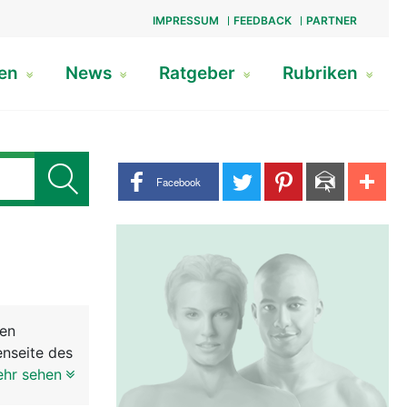
IMPRESSUM
FEEDBACK
PARTNER
gen
News
Ratgeber
Rubriken
Share buttons
Facebook
nen
enseite des
aft und
ehr sehen
 des oberen