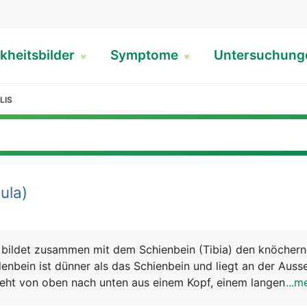
kheitsbilder
Symptome
Untersuchun
LIS
ula)
 bildet zusammen mit dem Schienbein (Tibia) den knöcher
nbein ist dünner als das Schienbein und liegt an der Auss
teht von oben nach unten aus einem Kopf, einem langen Sch
...m
 den Aussenknöchel bildet. Der Aussenknöchel ist ein Teil