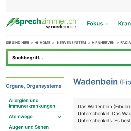
Fokus
Kran
SIE SIND HIER
HOME
NERVENSYSTEM
HIRNNERVEN
FACIA
Wadenbein
(Fib
Organe, Organsysteme
Allergien und
Immunerkrankungen
Das Wadenbein (Fibula)
Unterschenkel. Das Wade
Atemwege
Unterschenkels. Es bes
Augen und Sehen
einem unteren Ende, das