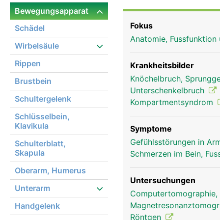
Sprunggelenks, am Knieg
Bewegungsapparat
Fokus
Schädel
Anatomie, Fussfunktion
Wirbelsäule
Rippen
Krankheitsbilder
Knöchelbruch, Sprungge
Brustbein
Unterschenkelbruch
Schultergelenk
Kompartmentsyndrom
Schlüsselbein,
Klavikula
Symptome
Gefühlsstörungen in Arm
Schulterblatt,
Skapula
Schmerzen im Bein, Fus
Oberarm, Humerus
Untersuchungen
Unterarm
Computertomographie,
Magnetresonanztomog
Handgelenk
Wadenbein Frau
Röntgen