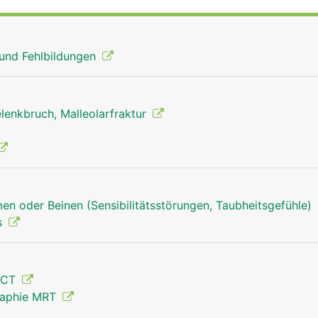
elenk ist das Wadenbein aber nicht beteiligt.
 und Fehlbildungen
lenkbruch, Malleolarfraktur
en oder Beinen (Sensibilitätsstörungen, Taubheitsgefühle)
s
 CT
raphie MRT
Wadenbein Mann