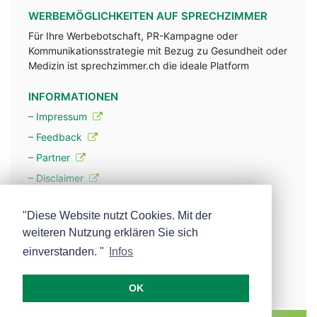
WERBEMÖGLICHKEITEN AUF SPRECHZIMMER
Für Ihre Werbebotschaft, PR-Kampagne oder
Kommunikationsstrategie mit Bezug zu Gesundheit oder
Medizin ist sprechzimmer.ch die ideale Platform
INFORMATIONEN
– Impressum
– Feedback
– Partner
– Disclaimer
– Datenschutzerklärung / Privacy Policy
"Diese Website nutzt Cookies. Mit der
weiteren Nutzung erklären Sie sich
– Werbung
einverstanden. "
Infos
– Mehr über unsere Experten
OK