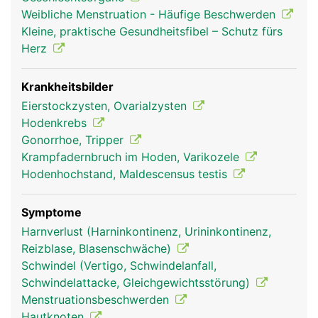
Samenleiter und Prostata und bei der Frau die
Weibliche Menstruation - Häufige Beschwerden
Scheide (Vagina), Gebärmutter, Eileiter und
Kleine, praktische Gesundheitsfibel – Schutz fürs
Eierstöcke. Auch die weiblichen Brüste zählen zu
Herz
den Geschlechtsorganen. Die Geschlechtsorgane
dienen vor allem zur Fortpflanzung und
Hormonproduktion sowie zur Befriedigung der
Krankheitsbilder
sexuellen Lust. Beim Mann dient der Penis auch
Eierstockzysten, Ovarialzysten
zur Ausscheidung von Urin.
Hodenkrebs
Gonorrhoe, Tripper
Krampfadernbruch im Hoden, Varikozele
Hodenhochstand, Maldescensus testis
Symptome
Harnverlust (Harninkontinenz, Urininkontinenz,
Reizblase, Blasenschwäche)
Schwindel (Vertigo, Schwindelanfall,
Schwindelattacke, Gleichgewichtsstörung)
Geschlechtsorgane
Geschlechtsorgane
Menstruationsbeschwerden
Frau
Mann
Hautknoten