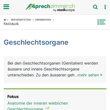
Fokus
NERVENSYSTEM
HIRNNERVEN
FACIALIS
Krankheitsbilder
Geschlechtsorgane
Symptome
Untersuchungen
Bei den Geschlechtsorganen (Genitalien) werden
News
äussere und innere Geschlechtsorgane
unterschieden. Zu den äusseren gehören Penis und
...mehr sehen
Ratgeber
Hodensack (Skrotum) beim Mann und
Schamhügel, grosse und kleine Schamlippen,
Rubriken
Scheidenvorhofdrüsen und Klitoris bei der Frau. Zu
Fokus
den inneren Geschlechtsorganen zählen beim
Anatomie der inneren weiblichen
Mann die Hoden, Nebenhoden, Samenblasen,
Geschlechtsorgane