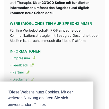
und Therapie.
Über 23'000 Seiten mit fundlerten
Informationen umfasst das Angebot und täglich
kommen neue Seiten dazu.
WERBEMÖGLICHKEITEN AUF SPRECHZIMMER
Für Ihre Werbebotschaft, PR-Kampagne oder
Kommunikationsstrategie mit Bezug zu Gesundheit oder
Medizin ist sprechzimmer.ch die ideale Platform
INFORMATIONEN
– Impressum
– Feedback
– Partner
– Disclaimer
– Datenschutzerklärung / Privacy Policy
"Diese Website nutzt Cookies. Mit der
weiteren Nutzung erklären Sie sich
– Werbung
einverstanden. "
Infos
– Mehr über unsere Experten