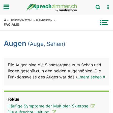
Fokus
NERVENSYSTEM
HIRNNERVEN
FACIALIS
Krankheitsbilder
Augen
(Auge, Sehen)
Symptome
Untersuchungen
Die Augen sind die Sinnesorgane zum Sehen und
News
liegen geschützt in den beiden Augenhöhlen. Die
Funktionsweise des Auges war das Vorbild für die
...mehr sehen
Ratgeber
Entwicklung des Fotoapparats: Eine Linse bündelt
das Licht und durch ihren unterschiedlichen
Rubriken
Krümmungsradius wird das Bild "scharf" eingestellt
Fokus
(Akkommodation). Die Regenbogenhaut (Iris), die
Häufige Symptome der Multiplen Sklerose
Blende beim Fotoapparat, kann sich weiter öffnen
Die aufrechte Haltung