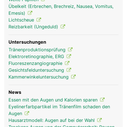
Augen und Sehen
Augen und Sehen
Übelkeit (Erbrechen, Brechreiz, Nausea, Vomitus,
Frau
Mann
Emesis)
Lichtscheue
Reizbarkeit (Ungeduld)
Untersuchungen
Tränenproduktionsprüfung
Elektroretinographie, ERG
Fluoreszenzangiographie
Gesichtsfelduntersuchung
Kammerwinkeluntersuchung
News
Essen mit den Augen und Kalorien sparen
Eyelinerfarbpartikel im Tränenfilm schaden den
Augen
Hausarztmodell: Augen auf bei der Wahl