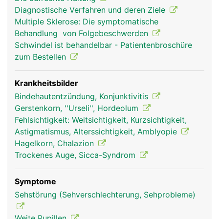
oder schliessen (Pupille) und so die Intensität des
Diagnostische Verfahren und deren Ziele
einfallenden Lichts regulieren. Die Sehrezeptoren
Multiple Sklerose: Die symptomatische
auf der Netzhaut (Retina) an der Rückfläche des
Behandlung von Folgebeschwerden
Auges wandeln das Licht in elektrische
Schwindel ist behandelbar - Patientenbroschüre
Nervensignale um, die über den Sehnerven zum
zum Bestellen
Sehzentrum im Hirn geleitet werden und dort das
Bild erzeugen, das wir sehen. Dadurch dass der
Mensch zwei Augen besitzt, die von mehreren
Krankheitsbilder
Augenmuskeln genau koordiniert werden, ist ein
Bindehautentzündung, Konjunktivitis
dreidimensionales (räumliches) Sehen möglich.
Gerstenkorn, ''Urseli'', Hordeolum
Fehlsichtigkeit: Weitsichtigkeit, Kurzsichtigkeit,
Astigmatismus, Alterssichtigkeit, Amblyopie
Hagelkorn, Chalazion
Trockenes Auge, Sicca-Syndrom
Symptome
Sehstörung (Sehverschlechterung, Sehprobleme)
Weite Pupillen