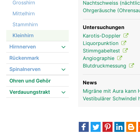
Grosshirn
Nachtschweiss (nächtlic
Ohrgeräusche (Ohrensau
Mittelhirn
Stammhirn
Untersuchungen
Kleinhirn
Karotis-Doppler
Liquorpunktion
Hirnnerven
Stimmgabeltest
Rückenmark
Angiographie
Blutdruckmessung
Spinalnerven
Ohren und Gehör
News
Migräne mit Aura kann 
Verdauungstrakt
Vestibulärer Schwindel 