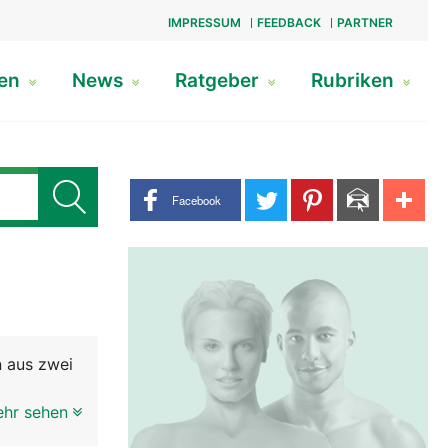
IMPRESSUM
FEEDBACK
PARTNER
gen
News
Ratgeber
Rubriken
Share buttons
Facebook
n aus zwei
ehr sehen