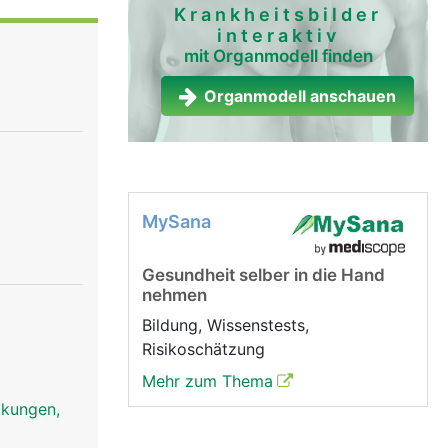
Krankheitsbilder
interaktiv
mit Organmodell finden
Organmodell anschauen
MySana
Gesundheit selber in die Hand
nehmen
Bildung, Wissenstests,
Risikoschätzung
Mehr zum Thema
uckungen,