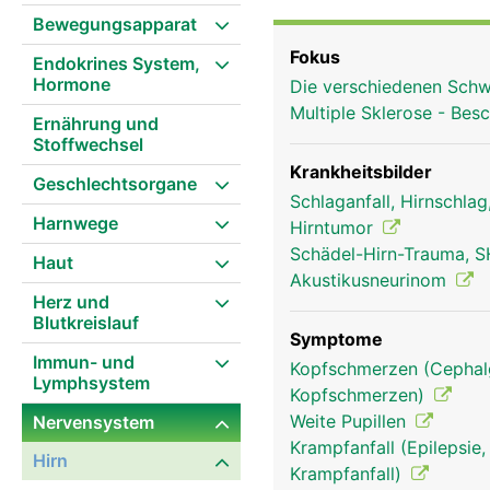
Bewegungsapparat
Fokus
Endokrines System,
Hormone
Die verschiedenen Schw
Multiple Sklerose - Be
Ernährung und
Stoffwechsel
Krankheitsbilder
Geschlechtsorgane
Schlaganfall, Hirnschla
Harnwege
Hirntumor
Schädel-Hirn-Trauma, S
Haut
Akustikusneurinom
Herz und
Blutkreislauf
Symptome
Immun- und
Kopfschmerzen (Cephalg
Lymphsystem
Kopfschmerzen)
Weite Pupillen
Nervensystem
Kleinhirn Frau
Krampfanfall (Epilepsie,
Hirn
Krampfanfall)