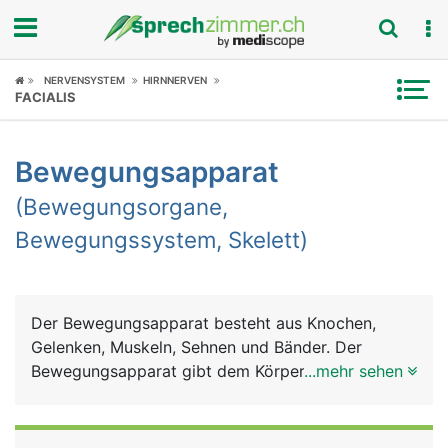
Fokus
NERVENSYSTEM
HIRNNERVEN
FACIALIS
Krankheitsbilder
Bewegungsapparat
Symptome
(Bewegungsorgane,
Untersuchungen
Bewegungssystem, Skelett)
News
Ratgeber
Der Bewegungsapparat besteht aus Knochen,
Gelenken, Muskeln, Sehnen und Bänder. Der
Rubriken
Bewegungsapparat gibt dem Körper Halt und
...mehr sehen
Stütze für den aufrechten Gang, dient der
Fortbewegung und der Feinmotorik (Greifen und
Halten). Weitere Aufgaben sind Schutz der inneren