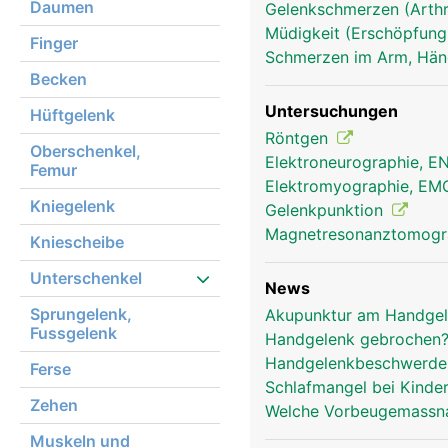
Daumen
Gelenkschmerzen (Arthr
Müdigkeit (Erschöpfung
Handgelenk Frau
Finger
Schmerzen im Arm, Hä
Becken
Untersuchungen
Hüftgelenk
Röntgen
Oberschenkel,
Elektroneurographie, 
Femur
Elektromyographie, E
Kniegelenk
Gelenkpunktion
Magnetresonanztomog
Kniescheibe
Unterschenkel
News
Sprungelenk,
Akupunktur am Handgel
Fussgelenk
Handgelenk gebrochen? 
Handgelenkbeschwerden
Ferse
Schlafmangel bei Kinde
Zehen
Welche Vorbeugemassna
Muskeln und