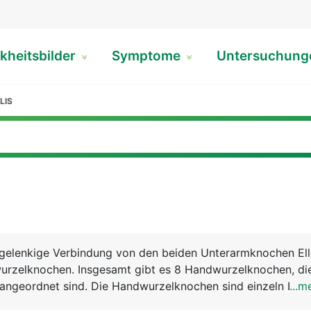
kheitsbilder
Symptome
Untersuchun
LIS
 gelenkige Verbindung von den beiden Unterarmknochen El
rzelknochen. Insgesamt gibt es 8 Handwurzelknochen, die
 angeordnet sind. Die Handwurzelknochen sind einzeln bewe
...m
en und werden von Bändern zusammengehalten. Weitere f