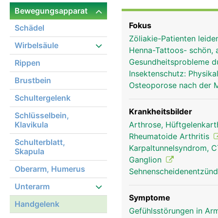
Bänder verbinden die Ha
Bewegungsapparat
Handgelenk. Durch den 
Fokus
Schädel
Muskelsehnen der Unter
Zöliakie-Patienten leid
Wirbelsäule
Henna-Tattoos- schön, 
Gesundheitsprobleme d
Rippen
Insektenschutz: Physi
Brustbein
Osteoporose nach der
Schultergelenk
Krankheitsbilder
Schlüsselbein,
Klavikula
Arthrose, Hüftgelenkar
Rheumatoide Arthritis
Schulterblatt,
Karpaltunnelsyndrom, 
Skapula
Ganglion
Oberarm, Humerus
Sehnenscheidenentzünd
Unterarm
Symptome
Handgelenk
Gefühlsstörungen in Arm