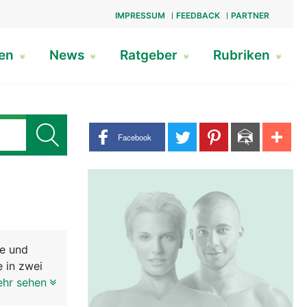
IMPRESSUM
FEEDBACK
PARTNER
gen
News
Ratgeber
Rubriken
Share buttons
Facebook
le und
 in zwei
glich, mit
ehr sehen
este