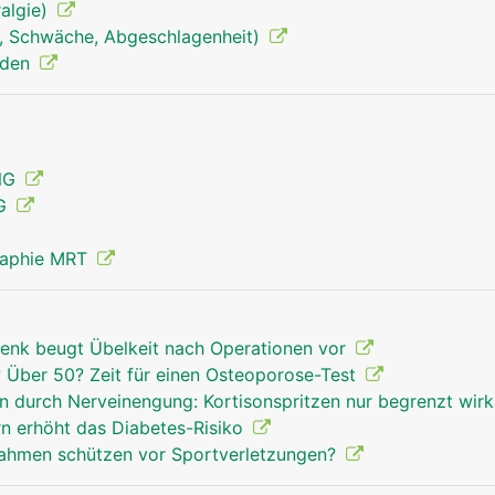
algie)
, Schwäche, Abgeschlagenheit)
Handgelenk Mann
nden
ENG
MG
raphie MRT
enk beugt Übelkeit nach Operationen vor
Über 50? Zeit für einen Osteoporose-Test
 durch Nerveinengung: Kortisonspritzen nur begrenzt wi
rn erhöht das Diabetes-Risiko
hmen schützen vor Sportverletzungen?