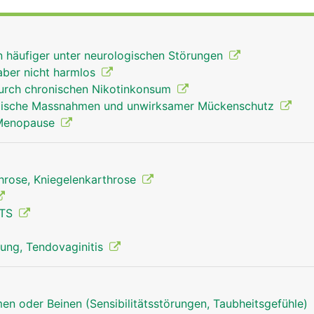
ndwurzelknochen mit der Elle und Speiche und stabilisiere
Handwurzelkanal (Karpaltunnel) laufen Nerven sowie die
armmuskeln, mit denen die Finger bewegt werden.
en häufiger unter neurologischen Störungen
aber nicht harmlos
urch chronischen Nikotinkonsum
kalische Massnahmen und unwirksamer Mückenschutz
 Menopause
throse, Kniegelenkarthrose
CTS
ung, Tendovaginitis
en oder Beinen (Sensibilitätsstörungen, Taubheitsgefühle)