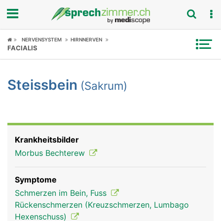
Fokus
NERVENSYSTEM
HIRNNERVEN
FACIALIS
Krankheitsbilder
Steissbein
(Sakrum)
Symptome
Untersuchungen
News
Krankheitsbilder
Morbus Bechterew
Ratgeber
Symptome
Rubriken
Schmerzen im Bein, Fuss
Rückenschmerzen (Kreuzschmerzen, Lumbago
Hexenschuss)