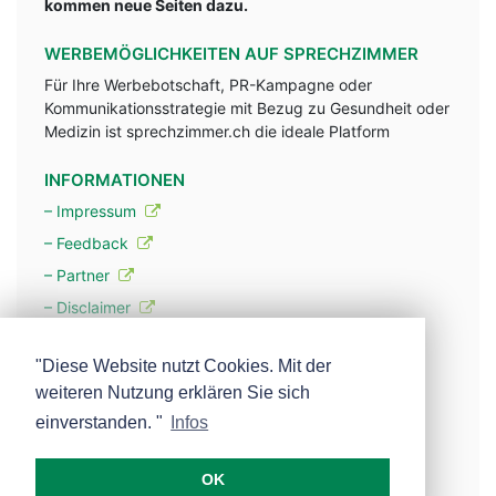
kommen neue Seiten dazu.
WERBEMÖGLICHKEITEN AUF SPRECHZIMMER
Für Ihre Werbebotschaft, PR-Kampagne oder
Kommunikationsstrategie mit Bezug zu Gesundheit oder
Medizin ist sprechzimmer.ch die ideale Platform
INFORMATIONEN
– Impressum
– Feedback
– Partner
– Disclaimer
– Datenschutzerklärung / Privacy Policy
"Diese Website nutzt Cookies. Mit der
weiteren Nutzung erklären Sie sich
– Werbung
einverstanden. "
Infos
– Mehr über unsere Experten
OK