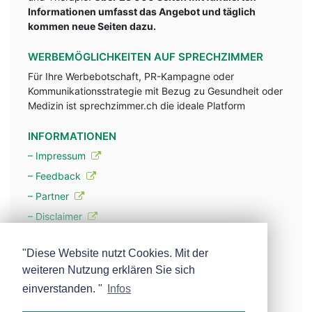
Informationen umfasst das Angebot und täglich
kommen neue Seiten dazu.
WERBEMÖGLICHKEITEN AUF SPRECHZIMMER
Für Ihre Werbebotschaft, PR-Kampagne oder
Kommunikationsstrategie mit Bezug zu Gesundheit oder
Medizin ist sprechzimmer.ch die ideale Platform
INFORMATIONEN
– Impressum
– Feedback
– Partner
– Disclaimer
– Datenschutzerklärung / Privacy Policy
"Diese Website nutzt Cookies. Mit der
weiteren Nutzung erklären Sie sich
– Werbung
einverstanden. "
Infos
– Mehr über unsere Experten