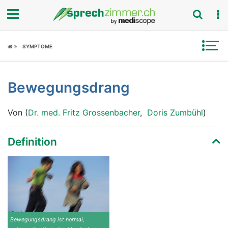
Fokus
SYMPTOME
Krankheitsbilder
Bewegungsdrang
Symptome
Von (
Dr. med. Fritz Grossenbacher
,
Doris Zumbühl
)
Untersuchungen
News
Definition
Ratgeber
Rubriken
Bewegungsdrang ist normal,