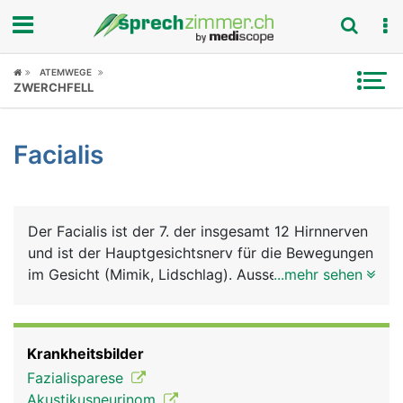
Fokus
ATEMWEGE
ZWERCHFELL
Krankheitsbilder
Facialis
Symptome
Untersuchungen
Der Facialis ist der 7. der insgesamt 12 Hirnnerven
News
und ist der Hauptgesichtsnerv für die Bewegungen
im Gesicht (Mimik, Lidschlag). Ausserdem steuert
...mehr sehen
Ratgeber
er die Tränen- und Speichelproduktion und leitet
das Geschmacksempfinden der vorderen zwei
Rubriken
Drittel der Zunge zum Hirn.
Krankheitsbilder
Fazialisparese
Akustikusneurinom