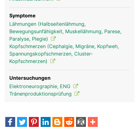
Symptome
Lähmungen (Halbseitenlähmung,
Bewegungsunfähigkeit, Muskellähmung, Parese,
Paralyse, Plegie)
Kopfschmerzen (Cephalgie, Migräne, Kopfweh,
Spannungskopfschmerzen, Cluster-
Facialis Frau
Facialis Mann
Kopfschmerzen)
Untersuchungen
Elektroneurographie, ENG
Tränenproduktionsprüfung