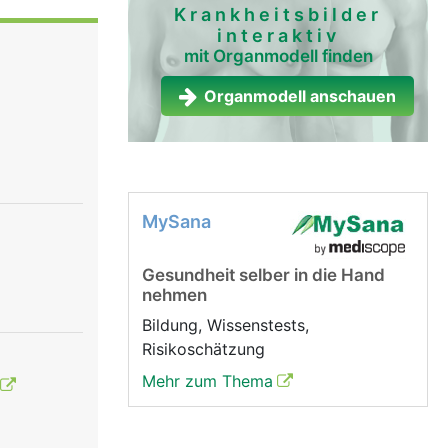
 geringer
Krankheitsbilder
interaktiv
 sie mit
mit Organmodell finden
on einer
skeln
Organmodell anschauen
Bändern
MySana
Gesundheit selber in die Hand
nehmen
Bildung, Wissenstests,
Risikoschätzung
Mehr zum Thema