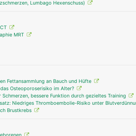
uzschmerzen, Lumbago Hexenschuss)
 CT
Hüftgelenk Mann
raphie MRT
gen Fettansammlung an Bauch und Hüfte
 das Osteoporoserisiko im Alter?
 Schmerzen, bessere Funktion durch gezieltes Training
rsatz: Niedriges Thromboembolie-Risiko unter Blutverdünn
ch Brustkrebs
ugeborenen