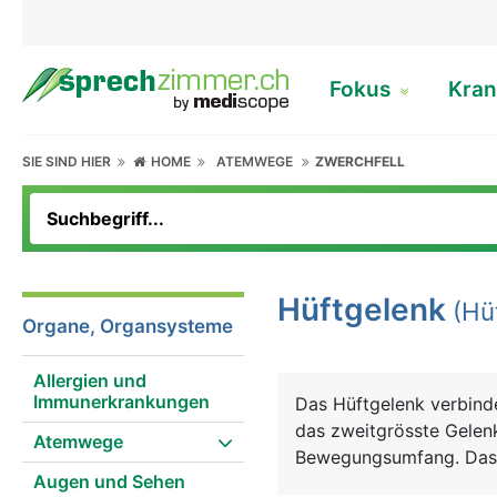
Fokus
Kran
SIE SIND HIER
HOME
ATEMWEGE
ZWERCHFELL
Hüftgelenk
(Hü
Organe, Organsysteme
Allergien und
Immunerkrankungen
Das Hüftgelenk verbind
das zweitgrösste Gelen
Atemwege
Bewegungsumfang. Das H
Augen und Sehen
dem sich der grösste A