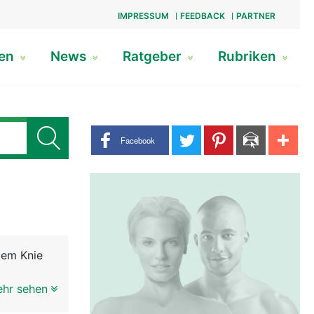
IMPRESSUM
FEEDBACK
PARTNER
gen
News
Ratgeber
Rubriken
Share buttons
Facebook
dem Knie
elenks, bei
ehr sehen
(Hüftkopf)