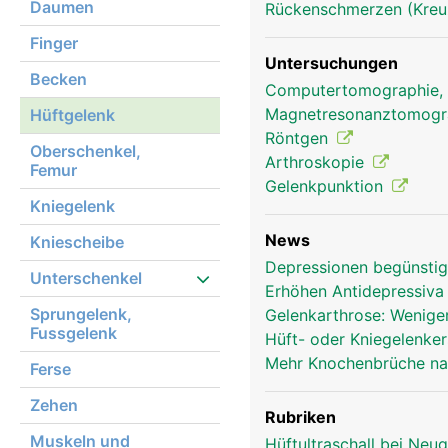
Daumen
Rückenschmerzen (Kre
Finger
Untersuchungen
Becken
Computertomographie,
Hüftgelenk Frau
Magnetresonanztomog
Hüftgelenk
Röntgen
Oberschenkel,
Arthroskopie
Femur
Gelenkpunktion
Kniegelenk
News
Kniescheibe
Depressionen begünsti
Unterschenkel
Erhöhen Antidepressiva
Sprungelenk,
Gelenkarthrose: Weniger
Fussgelenk
Hüft- oder Kniegelenke
Mehr Knochenbrüche na
Ferse
Zehen
Rubriken
Muskeln und
Hüftultraschall bei Ne