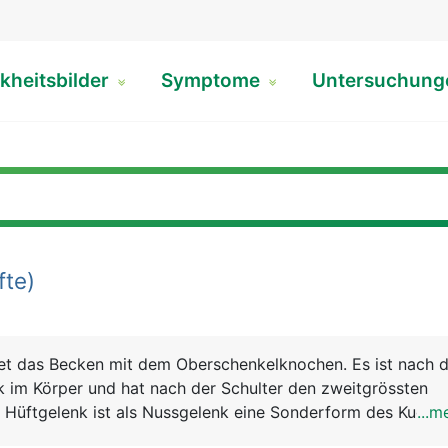
kheitsbilder
Symptome
Untersuchun
fte)
et das Becken mit dem Oberschenkelknochen. Es ist nach 
k im Körper und hat nach der Schulter den zweitgrössten
üftgelenk ist als Nussgelenk eine Sonderform des Kugelg
...m
nteil des kugelförmigen Kopfes des Oberschenkelknochens 