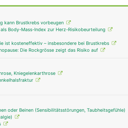
Beckens bewegt. Dadurch ist das Bewegungsausmass etwas
 Schulter. Damit die Gelenke nicht aufeinander reiben, sind
und in Gelenkschmiere eingebettet. Das Hüftgelenk wird v
g kann Brustkrebs vorbeugen
geben und durch kräftige Bänder und den umliegenden Mu
r als Body-Mass-Index zur Herz-Risikobeurteilung
gung des Beines wird durch das Zusammenspiel von Gelenk, 
.
ie ist kosteneffektiv – insbesondere bei Brustkrebs
nopause: Die Rockgrösse zeigt das Risiko auf
throse, Kniegelenkarthrose
enkelhalsfraktur
en oder Beinen (Sensibilitätsstörungen, Taubheitsgefühle)
algie)
s