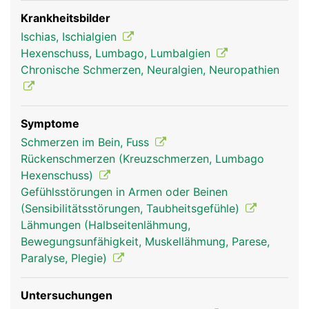
Wadennerv und einen Schienbeinnerv. Der
Ischiasnerv leitet einerseits Schmerz- und
Krankheitsbilder
Gefühlswahrnehmungen von den Beinen und
Ischias, Ischialgien
Füssen zum Gehirn und andererseits
Hexenschuss, Lumbago, Lumbalgien
Bewegungssignale vom Gehirn zu den jeweiligen
Chronische Schmerzen, Neuralgien, Neuropathien
Muskeln der Beine und Füsse. Schäden des
Ischiasnervs können daher starke Schmerzen,
Taubheitsgefühle oder Muskelschwächen bzw.
Symptome
Lähmungen an den Beinen auslösen.
Schmerzen im Bein, Fuss
Rückenschmerzen (Kreuzschmerzen, Lumbago
Hexenschuss)
Gefühlsstörungen in Armen oder Beinen
(Sensibilitätsstörungen, Taubheitsgefühle)
Lähmungen (Halbseitenlähmung,
Bewegungsunfähigkeit, Muskellähmung, Parese,
Paralyse, Plegie)
Untersuchungen
ischiasnerv frau
ischiasnerv mann