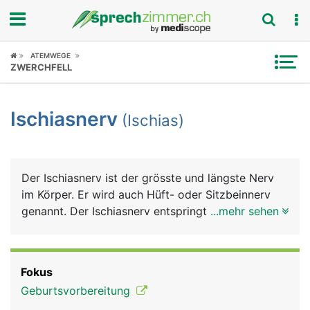
Fokus
ATEMWEGE
ZWERCHFELL
Krankheitsbilder
Ischiasnerv
(Ischias)
Symptome
Untersuchungen
Der Ischiasnerv ist der grösste und längste Nerv
News
im Körper. Er wird auch Hüft- oder Sitzbeinnerv
genannt. Der Ischiasnerv entspringt in Höhe der
...mehr sehen
Ratgeber
Lendenwirbelsäule aus einem Nervengeflecht des
Rückenmarks. Er gelangt unter dem Gesässmuskel
Rubriken
über eine Öffnung im Beckenknochen an die
Fokus
Rückseite des Beines und zieht bis zu den Zehen.
Geburtsvorbereitung
In Höhe der Kniekehle teilt er sich in einen