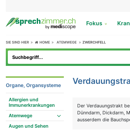
Fokus
Kran
SIE SIND HIER
HOME
ATEMWEGE
ZWERCHFELL
Verdauungstra
Organe, Organsysteme
Allergien und
Immunerkrankungen
Der Verdauungstrakt be
Dünndarm, Dickdarm, M
Atemwege
ausserdem die Bauchspe
Augen und Sehen
mit den Zähnen zerklein