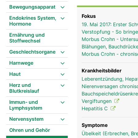
macht feste Bissen glei
Bewegungsapparat
(Kohlenhydrate) ein. In
Fokus
Endokrines System,
Dabei helfen die Verdau
Hormone
19. Mai 2017: Erster S
Wichtige Nährstoffe we
Verstopfung - So bring
gelangen über die Pfort
Ernährung und
Morbus Crohn - Unters
Stoffwechsel
sie gespeichert und we
Blähungen, Bauchdrück
als Stuhl aus dem Körpe
Geschlechtsorgane
Morbus Crohn - chroni
wellenförmige Darmbewe
Harnwege
Krankheitsbilder
Haut
Leberentzündung, Hepat
Herz und
Nierenversagen chronisc
Blutkreislauf
Bauchspeicheldrüsenkr
Vergiftungen
Immun- und
Lymphsystem
Hepatitis C
Nervensystem
Symptome
Ohren und Gehör
Übelkeit (Erbrechen, Br