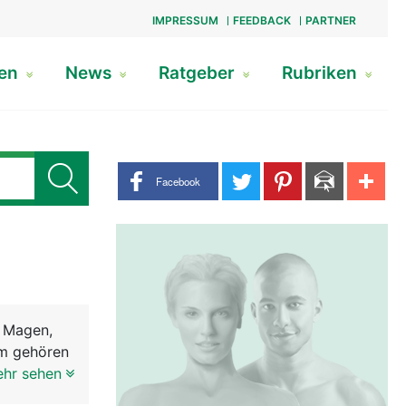
IMPRESSUM
FEEDBACK
PARTNER
gen
News
Ratgeber
Rubriken
Share buttons
Facebook
, Magen,
em gehören
ie Nahrung
ehr sehen
Speichel