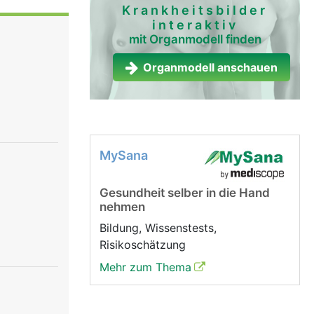
ttel
Krankheitsbilder
interaktiv
rdaut").
mit Organmodell finden
ber.
n und
Organmodell anschauen
örper, wo
le werden
ert.
MySana
Gesundheit selber in die Hand
nehmen
Bildung, Wissenstests,
Risikoschätzung
Mehr zum Thema