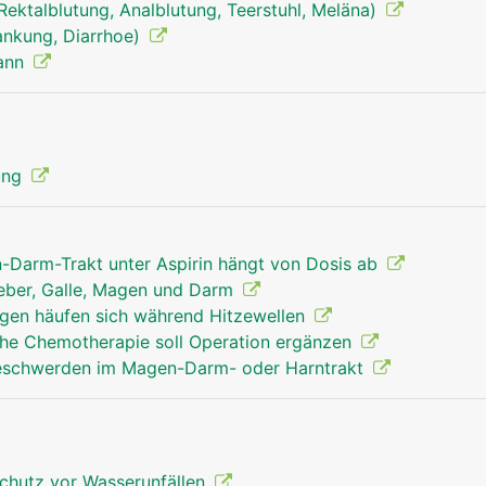
, Rektalblutung, Analblutung, Teerstuhl, Meläna)
rankung, Diarrhoe)
Mann
verdauungstrakt mann
Kopf Links Fr
ung
n-Darm-Trakt unter Aspirin hängt von Dosis ab
Leber, Galle, Magen und Darm
en häufen sich während Hitzewellen
he Chemotherapie soll Operation ergänzen
Beschwerden im Magen-Darm- oder Harntrakt
chutz vor Wasserunfällen