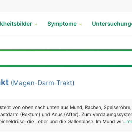
kheitsbilder
Symptome
Untersuchun
kt
(Magen-Darm-Trakt)
steht von oben nach unten aus Mund, Rachen, Speiseröhre
astdarm (Rektum) und Anus (After). Zum Verdauungssyst
icheldrüse, die Leber und die Gallenblase. Im Mund wird d
...m
ert und mit dem Sekret der Speicheldrüsen vermischt. Der 