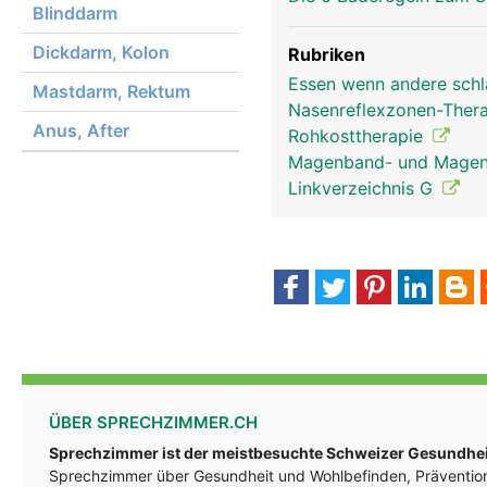
Blinddarm
Dickdarm, Kolon
Rubriken
Essen wenn andere schl
Mastdarm, Rektum
Nasenreflexzonen-Ther
Anus, After
Rohkosttherapie
Kopf Links Mann
Magenband- und Magen-
Linkverzeichnis G
ÜBER SPRECHZIMMER.CH
Sprechzimmer ist der meistbesuchte Schweizer Gesundheit
Sprechzimmer über Gesundheit und Wohlbefinden, Prävention