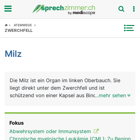
Fokus
ATEMWEGE
ZWERCHFELL
Krankheitsbilder
Milz
Symptome
Untersuchungen
Die Milz ist ein Organ im linken Oberbauch. Sie
News
liegt direkt unter dem Zwerchfell und ist
schützend von einer Kapsel aus Bindegewebe
...mehr sehen
Ratgeber
umhüllt (Milzkapsel). Sie hat zwei Hauptaufgaben:
In ihr reifen bestimmte weisse Blutkörperchen zu
Rubriken
Abwehrzellen des Immunsystems heran, die
Fokus
sogenannten B- und T-Lymphozyten, die als
Abwehrsystem oder Immunsystem
"Killerzellen" Fremdstoffe wie Bakterien und Viren
Chronische myeloische Leukämie (CML): Zu Beginn