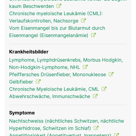
erkennen und vernichten können. Ausserdem
kaum Beschwerden
werden in der Milz überalterte rote Blutkörperchen
Chronische myeloische Leukämie (CML):
(Erythrozyten) und Blutplättchen (Thrombozyten)
Verlaufskontrollen, Nachsorge
aussortiert und abgebaut.
Vom Eisenmangel bis zur Blutarmut durch
Eisenmangel (Eisenmangelanämie)
Krankheitsbilder
Lymphome, Lymphdrüsenkrebs, Morbus Hodgkin,
Non-Hodgkin-Lymphome, NHL
Pfeiffersches Drüsenfieber, Mononukleose
Gelbfieber
Chronische Myeloische Leukämie, CML
Abwehrschwäche, Immunschwäche
milz frau
milz mann
Symptome
Nachtschweiss (nächtliches Schwitzen, nächtliche
Hyperhidrose, Schwitzen im Schlaf)
Appetitlosigkeit (Appetitverlust, Inappetenz)