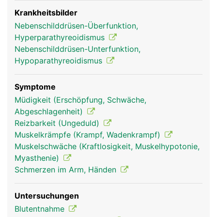
das Parathormon gemeinsam mit dem Vitamin D
die Kalziumaufnahme aus der Nahrung. Das
Krankheitsbilder
Vitamin D wird grösstenteils unter Lichteinfluss in
Nebenschilddrüsen-Überfunktion,
der Haut gebildet. Wird zu wenig Kalzium über die
Hyperparathyreoidismus
Ernährung zugeführt, bewirkt das Parathormon die
Nebenschilddrüsen-Unterfunktion,
Abgabe von Kalzium aus den Knochen ins Blut.
Hypoparathyreoidismus
Symptome
Müdigkeit (Erschöpfung, Schwäche,
Abgeschlagenheit)
Reizbarkeit (Ungeduld)
Muskelkrämpfe (Krampf, Wadenkrampf)
Muskelschwäche (Kraftlosigkeit, Muskelhypotonie,
Myasthenie)
Schmerzen im Arm, Händen
Nebenschilddrüse
Nebenschilddrüse
Frau
Mann
Untersuchungen
Blutentnahme