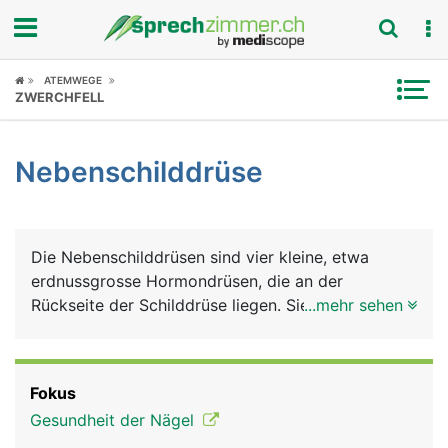
Fokus
ATEMWEGE
ZWERCHFELL
Krankheitsbilder
Nebenschilddrüse
Symptome
Untersuchungen
Die Nebenschilddrüsen sind vier kleine, etwa
News
erdnussgrosse Hormondrüsen, die an der
Rückseite der Schilddrüse liegen. Sie produzieren
...mehr sehen
Ratgeber
ein Hormon - das Parathormon, das den
Kalziumstoffwechsel im Körper reguliert. Kalzium
Rubriken
benötigt der Körper für den Knochen- und
Fokus
Zahnaufbau, für die Nerven- und Muskelfunktion
Gesundheit der Nägel
und für die Blutgerinnung. Ausserdem ermöglicht