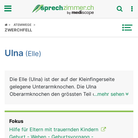
Fokus
ATEMWEGE
ZWERCHFELL
Krankheitsbilder
Ulna
(Elle)
Symptome
Untersuchungen
Die Elle (Ulna) ist der auf der Kleinfingerseite
News
gelegene Unterarmknochen. Die Ulna
Oberarmknochen den grössten Teil des
...mehr sehen
Ratgeber
Ellenbogengelenks, beim Handgelenk hat sie nur
einen kleinen Anteil.
Rubriken
Fokus
Hilfe für Eltern mit trauernden Kindern
Geburt - Wehen - Geburtsvorgang -