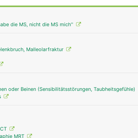
hel bildet und Teil des oberen Sprunggelenks ist.
habe die MS, nicht die MS mich''
lenkbruch, Malleolarfraktur
en oder Beinen (Sensibilitätsstörungen, Taubheitsgefühle)
s
 CT
Schienbein Mann
raphie MRT