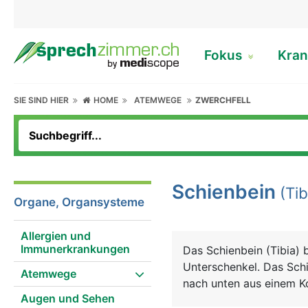
Fokus
Kran
SIE SIND HIER
HOME
ATEMWEGE
ZWERCHFELL
Schienbein
(Tib
Organe, Organsysteme
Allergien und
Immunerkrankungen
Das Schienbein (Tibia)
Unterschenkel. Das Schi
Atemwege
nach unten aus einem Ko
Augen und Sehen
bildet, einem langen Sc