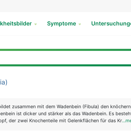
kheitsbilder
Symptome
Untersuchun
ia)
 bildet zusammen mit dem Wadenbein (Fibula) den knöcher
enbein ist dicker und stärker als das Wadenbein. Es beste
pf, der zwei Knochenteile mit Gelenkflächen für das Knieg
...m
haft dessen Vorderseite direkt unter der Haut liegt, und ei