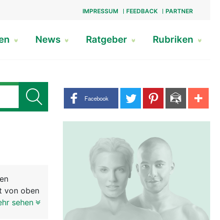
IMPRESSUM
FEEDBACK
PARTNER
gen
News
Ratgeber
Rubriken
Share buttons
Facebook
nen
ht von oben
elenk
ehr sehen
nem unteren