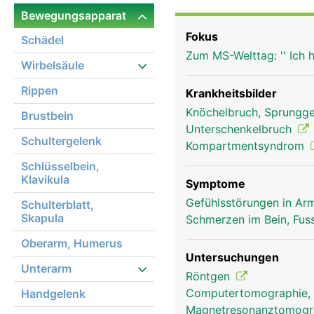
Ende, das den Innenknöc
Bewegungsapparat
Fokus
Schädel
Zum MS-Welttag: '' Ich 
Wirbelsäule
Rippen
Krankheitsbilder
Knöchelbruch, Sprungge
Brustbein
Unterschenkelbruch
Schultergelenk
Kompartmentsyndrom
Schlüsselbein,
Klavikula
Symptome
Gefühlsstörungen in Arm
Schulterblatt,
Skapula
Schmerzen im Bein, Fus
Oberarm, Humerus
Untersuchungen
Unterarm
Röntgen
Computertomographie,
Handgelenk
Schienbein Frau
Magnetresonanztomog