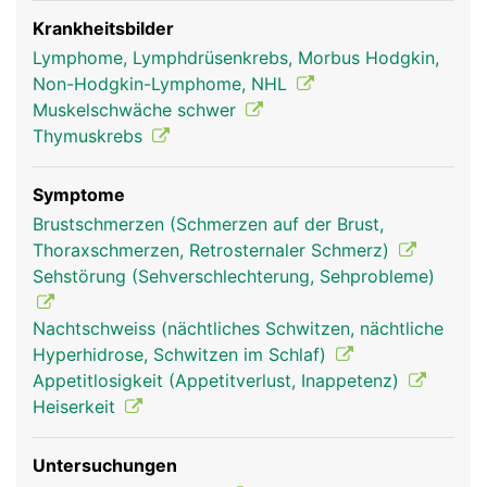
Der Thymus ist wesentlich für den Aufbau und die
Prägung der körpereigenen Abwehr
Krankheitsbilder
(Immunsystem) verantwortlich. In ihm werden
Lymphome, Lymphdrüsenkrebs, Morbus Hodgkin,
bestimmte Abwehrzellen - die T-Lymphozyten, die
Non-Hodgkin-Lymphome, NHL
zu den weissen Blutkörperchen gehören -
Muskelschwäche schwer
produziert und auf ihre Aufgabe vorbereitet.
Thymuskrebs
Später übernehmen diese Aufgabe das
Knochenmark, die Lymphknoten und die Milz. Der
Symptome
Thymus produziert ausserdem Thymushormone,
Brustschmerzen (Schmerzen auf der Brust,
die unter anderem das Körperwachstum, den
Thoraxschmerzen, Retrosternaler Schmerz)
Knochenstoffwechsel und den Energiehaushalt
Sehstörung (Sehverschlechterung, Sehprobleme)
unterstützen. Schon den alten Griechen war
bekannt, dass die Thymusdrüse die
Nachtschweiss (nächtliches Schwitzen, nächtliche
"Lebensenergie" steuert: Das griechische Wort
Hyperhidrose, Schwitzen im Schlaf)
"thymos" bedeutet Lebensenergie.
Appetitlosigkeit (Appetitverlust, Inappetenz)
Heiserkeit
Untersuchungen