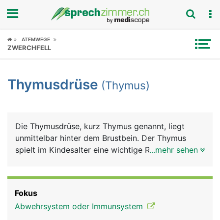
Fokus
ATEMWEGE
ZWERCHFELL
Krankheitsbilder
Thymusdrüse
(Thymus)
Symptome
Untersuchungen
Die Thymusdrüse, kurz Thymus genannt, liegt
News
unmittelbar hinter dem Brustbein. Der Thymus
spielt im Kindesalter eine wichtige Rolle bei der
...mehr sehen
Ratgeber
Ausbildung des Immunsystems. In seiner Funktion
nimmt er bis zur Geschlechtsreife (Pubertät) an
Rubriken
Grösse zu (etwa so gross wie eine Kinderfaust),
Fokus
danach verkümmert er im Laufe des Lebens und
Abwehrsystem oder Immunsystem
liegt im Alter nur noch als kleiner Geweberest vor.