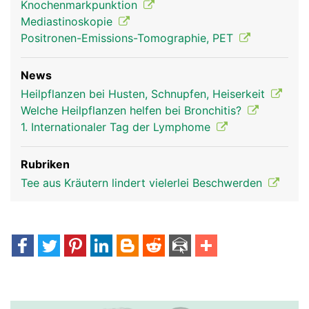
Knochenmarkpunktion
Mediastinoskopie
Positronen-Emissions-Tomographie, PET
News
Thymusdrüse Frau
Thymusdrüse
Heilpflanzen bei Husten, Schnupfen, Heiserkeit
Mann
Welche Heilpflanzen helfen bei Bronchitis?
1. Internationaler Tag der Lymphome
Rubriken
Tee aus Kräutern lindert vielerlei Beschwerden