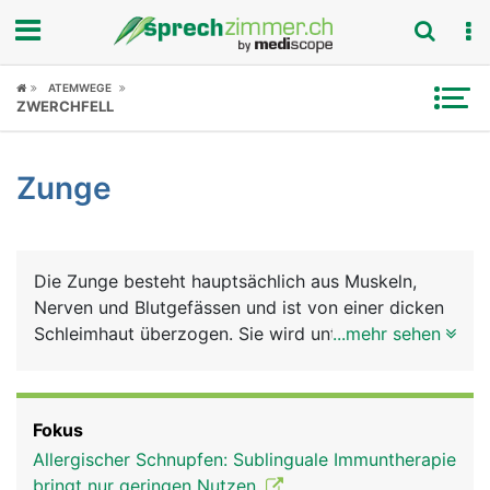
Fokus
ATEMWEGE
ZWERCHFELL
Krankheitsbilder
Zunge
Symptome
Untersuchungen
Die Zunge besteht hauptsächlich aus Muskeln,
News
Nerven und Blutgefässen und ist von einer dicken
Schleimhaut überzogen. Sie wird unterteilt in
...mehr sehen
Ratgeber
Zungenspitze, Zungenkörper (Zungenrücken) und
Zungengrund, der mit dem Mundboden
Rubriken
verwachsen ist. Am Zungengrund befindet sich die
Fokus
Zungenmandel, die der Infektabwehr dient. Die
Allergischer Schnupfen: Sublinguale Immuntherapie
Zunge erfüllt viele Aufgaben: Sie ist unerlässlich
bringt nur geringen Nutzen