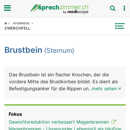
Fokus
ATEMWEGE
ZWERCHFELL
Krankheitsbilder
Brustbein
(Sternum)
Symptome
Untersuchungen
Das Brustbein ist ein flacher Knochen, der die
News
vordere Mitte des Brustkorbes bildet. Es dient als
Befestigungsanker für die Rippen und für
...mehr sehen
Ratgeber
verschiedene Muskeln, unter anderem für die
Bauchmuskulatur. Ausserdem schützt es das
Rubriken
teilweise dahinter liegende Herz.
Fokus
Gewichtsreduktion verbessert Magenbrennen
Magenbrennen - Ungesunder Lebensstil als häufige