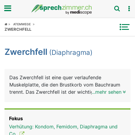
Fokus
ATEMWEGE
ZWERCHFELL
Krankheitsbilder
Zwerchfell
(Diaphragma)
Symptome
Untersuchungen
Das Zwerchfell ist eine quer verlaufende
News
Muskelplatte, die den Brustkorb vom Bauchraum
trennt. Das Zwerchfell ist der wichtigste
...mehr sehen
Ratgeber
Atemmuskel. Die Lungen sind an der Unterseite
mit dem Zwerchfell verwachsen. Beim Atmen
Rubriken
wölbt sich das Zwerchfell nach oben bzw. nach
Fokus
unten und unterstützt damit die Lunge beim Ein-
Verhütung: Kondom, Femidom, Diaphragma und
und Ausatmen. Man nennt diese Atmung auch
Co.