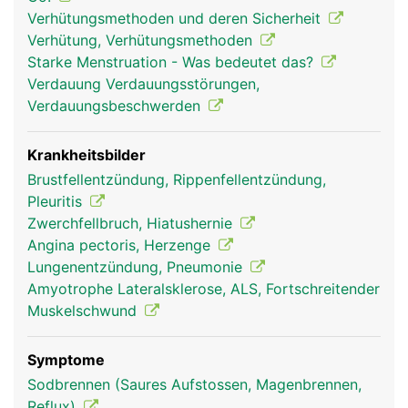
Zwerchfellatmung oder Bauchatmung. Unterstützt
Verhütungsmethoden und deren Sicherheit
wird das Zwerchfell durch die Muskeln des
Verhütung, Verhütungsmethoden
Brustkorbes und des Schultergürtels. Sie werden
Starke Menstruation - Was bedeutet das?
als Atemhilfsmuskulatur bezeichnet und kommen
Verdauung Verdauungsstörungen,
vor allem bei Anstrengung zum Einsatz, bei der
Verdauungsbeschwerden
sich der gesamte Brustkorb hebt und senkt. Bei
dieser sogenannten Brustatmung wird die Lunge
beim Einatmen zu allen Seiten auseinander
Krankheitsbilder
gezogen. Brust- und Bauchatmung arbeiten immer
Brustfellentzündung, Rippenfellentzündung,
zusammen, in Ruhe überwiegt jedoch die Bauch-,
Pleuritis
bei Anstrengung die Brustatmung.
Zwerchfellbruch, Hiatushernie
Angina pectoris, Herzenge
Lungenentzündung, Pneumonie
Amyotrophe Lateralsklerose, ALS, Fortschreitender
Muskelschwund
Symptome
Sodbrennen (Saures Aufstossen, Magenbrennen,
Reflux)