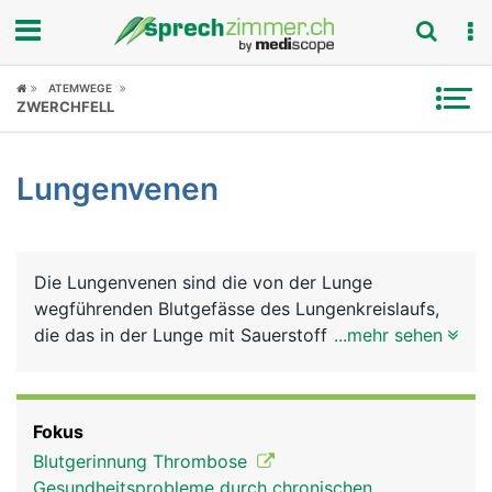
Fokus
ATEMWEGE
ZWERCHFELL
Krankheitsbilder
Lungenvenen
Symptome
Untersuchungen
Die Lungenvenen sind die von der Lunge
News
wegführenden Blutgefässe des Lungenkreislaufs,
die das in der Lunge mit Sauerstoff angereicherte
...mehr sehen
Ratgeber
Blut zum Herzen führen. Sie sind die einzigen
Venen im Körper, die sauerstoffreiches Blut
Rubriken
transportieren. Diese Aufgabe haben
Fokus
normalerweise die Arterien. Das sauerstoffreiche
Blutgerinnung Thrombose
Blut aus der Lunge wird über das Herz in die
Gesundheitsprobleme durch chronischen