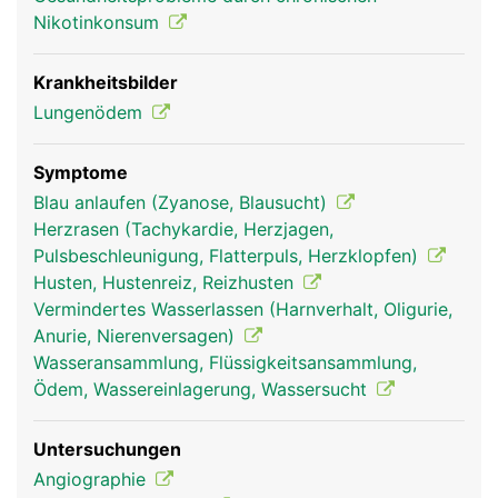
Arterien des Körperkreislaufs gepumpt.
Nikotinkonsum
Krankheitsbilder
Lungenödem
Symptome
Blau anlaufen (Zyanose, Blausucht)
Herzrasen (Tachykardie, Herzjagen,
Pulsbeschleunigung, Flatterpuls, Herzklopfen)
lungenvenen frau
lungenvenen mann
Husten, Hustenreiz, Reizhusten
Vermindertes Wasserlassen (Harnverhalt, Oligurie,
Anurie, Nierenversagen)
Wasseransammlung, Flüssigkeitsansammlung,
Ödem, Wassereinlagerung, Wassersucht
Untersuchungen
Angiographie