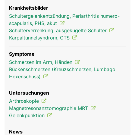
verbunden. Über die Schulterblätter sind die Arme
mit dem Rumpf verbunden. Ausserdem dient es als
Krankheitsbilder
Befestigungsanker für die Rückenmuskulatur
Schultergelenkentzündung, Periarthritis humero-
scapularis, PHS, akut
Schulterverrenkung, ausgekugelte Schulter
Karpaltunnelsyndrom, CTS
Symptome
Schmerzen im Arm, Händen
Rückenschmerzen (Kreuzschmerzen, Lumbago
Hexenschuss)
Schulterblatt Frau
Schulterblatt Mann
Untersuchungen
Arthroskopie
Magnetresonanztomographie MRT
Gelenkpunktion
News