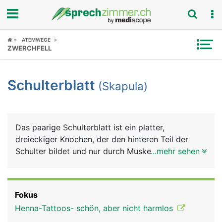
Fokus
ATEMWEGE
ZWERCHFELL
Krankheitsbilder
Schulterblatt
(Skapula)
Symptome
Untersuchungen
Das paarige Schulterblatt ist ein platter,
News
dreieckiger Knochen, der den hinteren Teil der
Schulter bildet und nur durch Muskeln mit der
...mehr sehen
Ratgeber
Wirbelsäule verbunden ist. Am seitlichen Rand
bildet das Schulterblatt die Gelenkpfanne für das
Rubriken
Schultergelenk, in der sich der Kopf des
Fokus
Oberarmknochens bewegt. Auch das Schlüsselbein
Henna-Tattoos- schön, aber nicht harmlos
ist seitlich mit dem Schulterblatt gelenkig