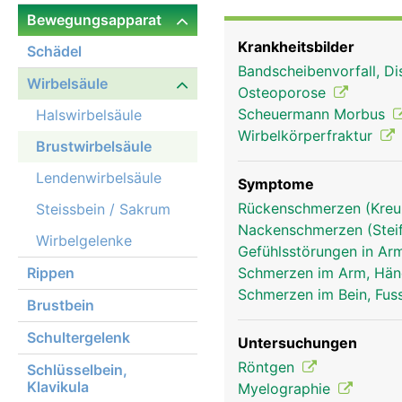
Bewegungsapparat
Krankheitsbilder
Schädel
Bandscheibenvorfall, Di
Wirbelsäule
Osteoporose
Scheuermann Morbus
Halswirbelsäule
Wirbelkörperfraktur
Brustwirbelsäule
Lendenwirbelsäule
Symptome
Rückenschmerzen (Kre
Steissbein / Sakrum
Nackenschmerzen (Stei
Wirbelgelenke
Gefühlsstörungen in Arm
Rippen
Schmerzen im Arm, Hä
Schmerzen im Bein, Fus
Brustbein
Schultergelenk
Untersuchungen
Röntgen
Schlüsselbein,
Brustwirbelsäule Frau
Klavikula
Myelographie