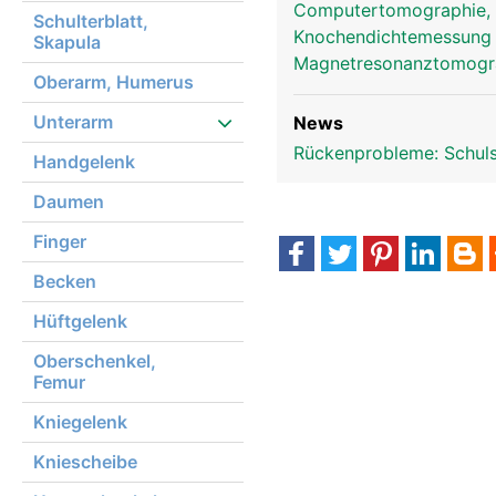
Computertomographie,
Schulterblatt,
Knochendichtemessun
Skapula
Magnetresonanztomog
Oberarm, Humerus
Unterarm
News
Rückenprobleme: Schul
Handgelenk
Daumen
Finger
Becken
Hüftgelenk
Oberschenkel,
Femur
Kniegelenk
Kniescheibe