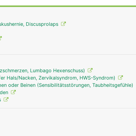
skushernie, Discusprolaps
uzschmerzen, Lumbago Hexenschuss)
fer Hals/Nacken, Zervikalsyndrom, HWS-Syndrom)
en oder Beinen (Sensibilitätsstörungen, Taubheitsgefühle)
nden
s
Brustwirbelsäule Mann