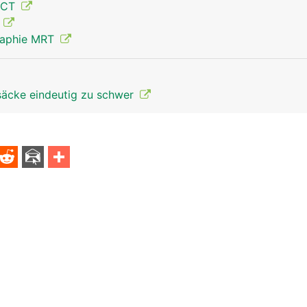
 CT
g
raphie MRT
säcke eindeutig zu schwer