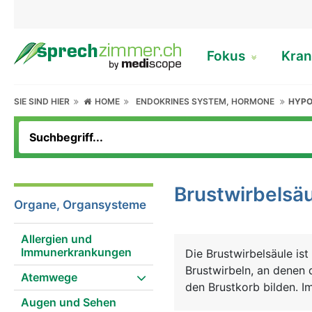
Fokus
Kran
SIE SIND HIER
HOME
ENDOKRINES SYSTEM, HORMONE
HYPO
Brustwirbelsä
Organe, Organsysteme
Allergien und
Immunerkrankungen
Die Brustwirbelsäule ist
Brustwirbeln, an denen
Atemwege
den Brustkorb bilden. I
Augen und Sehen
beiden Seiten die Nerven