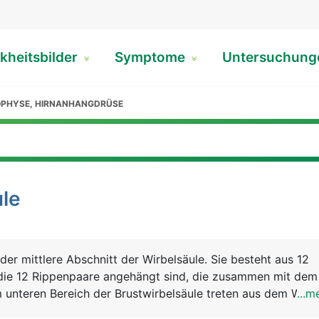
kheitsbilder
Symptome
Untersuchun
PHYSE, HIRNANHANGDRÜSE
ule
 der mittlere Abschnitt der Wirbelsäule. Sie besteht aus 12
 die 12 Rippenpaare angehängt sind, die zusammen mit dem
m unteren Bereich der Brustwirbelsäule treten aus dem Wirb
...m
 für die Beine aus.