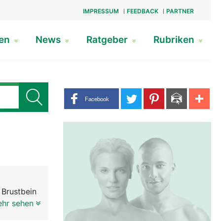
IMPRESSUM
FEEDBACK
PARTNER
gen
News
Ratgeber
Rubriken
Share buttons
Facebook
 Brustbein
elkanal an
ehr sehen