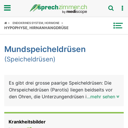
Fokus
ENDOKRINES SYSTEM, HORMONE
HYPOPHYSE, HIRNANHANGDRÜSE
Krankheitsbilder
Mundspeicheldrüsen
Symptome
(Speicheldrüsen)
Untersuchungen
News
Es gibt drei grosse paarige Speicheldrüsen: Die
Ohrspeicheldrüsen (Parotis) liegen beidseits vor
Ratgeber
den Ohren, die Unterzungendrüsen im Mundboden
...mehr sehen
unter der Zunge und die Unterkieferdrüsen hinten
Rubriken
an der Innenseite des Unterkiefers. Gemeinsam
produzieren sie 90% des Speichels. Den Rest
Krankheitsbilder
produzieren mehrere kleine Speicheldrüsen, die im