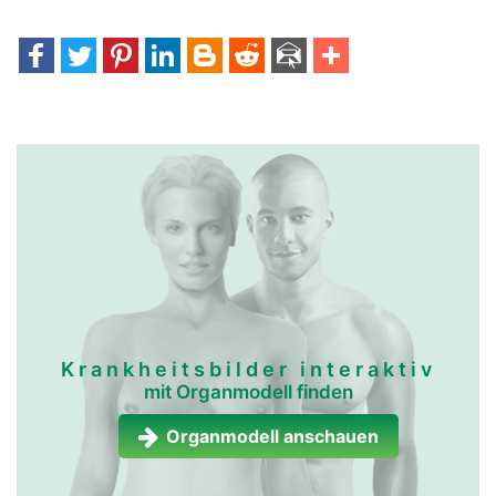
mundspeicheldrüsen
mundspeicheldrüsen
frau
mann
Krankheitsbilder interaktiv
mit Organmodell finden
Organmodell anschauen