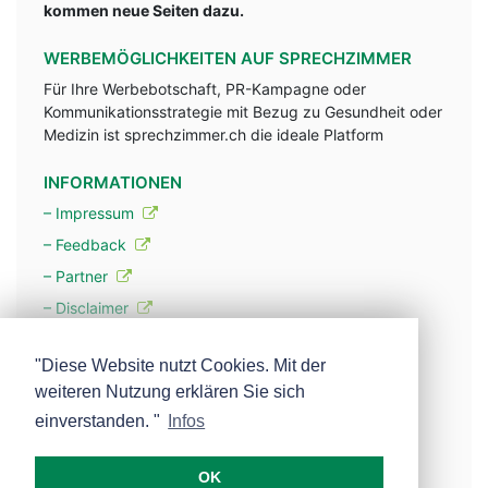
kommen neue Seiten dazu.
WERBEMÖGLICHKEITEN AUF SPRECHZIMMER
Für Ihre Werbebotschaft, PR-Kampagne oder
Kommunikationsstrategie mit Bezug zu Gesundheit oder
Medizin ist sprechzimmer.ch die ideale Platform
INFORMATIONEN
– Impressum
– Feedback
– Partner
– Disclaimer
– Datenschutzerklärung / Privacy Policy
"Diese Website nutzt Cookies. Mit der
weiteren Nutzung erklären Sie sich
– Werbung
einverstanden. "
Infos
– Mehr über unsere Experten
OK