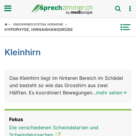
Fokus
ENDOKRINES SYSTEM, HORMONE
HYPOPHYSE, HIRNANHANGDRÜSE
Krankheitsbilder
Kleinhirn
Symptome
Untersuchungen
Das Kleinhirn liegt im hinteren Bereich im Schädel
News
und besteht so wie das Grosshirn aus zwei
Hälften. Es koordiniert Bewegungen und sorgt
...mehr sehen
Ratgeber
über eine Verbindung mit dem
Gleichgewichtsorgan, das im Innenohr liegt, für
Rubriken
das Körpergleichgewicht.
Fokus
Die verschiedenen Schwindelarten und
Schwindelursachen