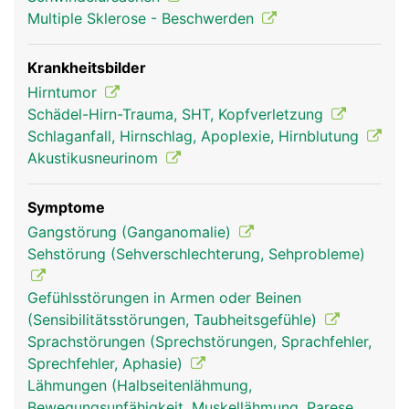
Multiple Sklerose - Beschwerden
Krankheitsbilder
Hirntumor
Schädel-Hirn-Trauma, SHT, Kopfverletzung
Schlaganfall, Hirnschlag, Apoplexie, Hirnblutung
Akustikusneurinom
Kleinhirn Frau
Kleinhirn Mann
Symptome
Gangstörung (Ganganomalie)
Sehstörung (Sehverschlechterung, Sehprobleme)
Gefühlsstörungen in Armen oder Beinen
(Sensibilitätsstörungen, Taubheitsgefühle)
Sprachstörungen (Sprechstörungen, Sprachfehler,
Sprechfehler, Aphasie)
Lähmungen (Halbseitenlähmung,
Bewegungsunfähigkeit, Muskellähmung, Parese,