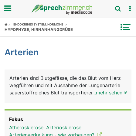
Fokus
ENDOKRINES SYSTEM, HORMONE
HYPOPHYSE, HIRNANHANGDRÜSE
Krankheitsbilder
Arterien
Symptome
Untersuchungen
Arterien sind Blutgefässe, die das Blut vom Herz
News
wegführen und mit Ausnahme der Lungenarterie
sauerstoffreiches Blut transportieren. Die grösste
...mehr sehen
Ratgeber
Arterie im Körper ist die Hauptschlagader (Aorta),
die aus der linken Hauptkammer entspringt und
Rubriken
beim Erwachsenen einen Durchmesser von etwa
Fokus
2.5 Zentimeter und eine Länge von etwa 30 bis 40
Atherosklerose, Arteriosklerose,
Zentimeter hat. Aus der Aorta zweigen alle
Arterienverkalkung - wie vorbeugen?