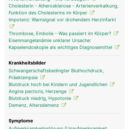
Arterien des Körpers ab.
Cholesterin - Atherosklerose - Arterienverkalkung,
Funktion des Cholesterins im Körper
Impotenz: Warnsignal vor drohendem Herzinfarkt
Thrombose, Embolie - Was passiert im Körper?
Eisenmangelanämie unklarer Ursache:
Kapselendoskopie als wichtiges Diagnosemittel
Krankheitsbilder
Schwangerschaftsbedingter Bluthochdruck,
arterien frau
arterien mann
Präeklampsie
Blutdruck hoch bei Kindern und Jugendlichen
Angina pectoris, Herzenge
Blutdruck niedrig, Hypotonie
Demenz, Altersdemenz
Symptome
Aufmerksamkeitsstörung (Unaufmerksamkeit,