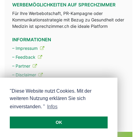
WERBEMÖGLICHKEITEN AUF SPRECHZIMMER
Für Ihre Werbebotschaft, PR-Kampagne oder
Kommunikationsstrategie mit Bezug zu Gesundheit oder
Medizin ist sprechzimmer.ch die ideale Platform
INFORMATIONEN
– Impressum
– Feedback
– Partner
– Disclaimer
– Datenschutzerklärung / Privacy Policy
"Diese Website nutzt Cookies. Mit der
weiteren Nutzung erklären Sie sich
– Werbung
einverstanden. "
Infos
– Mehr über unsere Experten
OK
MEDISCOPE AG E-MAIL:
INFO@MEDISCOPE.CH