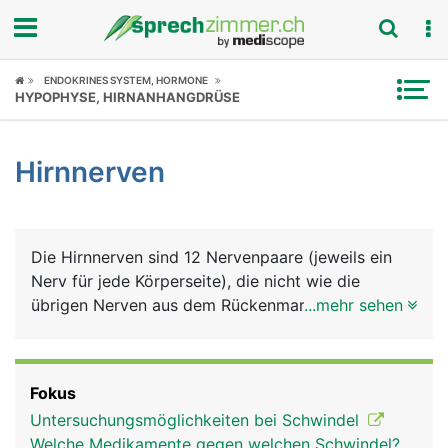
Fokus
ENDOKRINES SYSTEM, HORMONE
HYPOPHYSE, HIRNANHANGDRÜSE
Krankheitsbilder
Hirnnerven
Symptome
Untersuchungen
Die Hirnnerven sind 12 Nervenpaare (jeweils ein
News
Nerv für jede Körperseite), die nicht wie die
übrigen Nerven aus dem Rückenmark kommen,
...mehr sehen
Ratgeber
sondern direkt im Gehirn entspringen und durch
verschiedene Öffnungen des Schädelknochens
Rubriken
austreten. Einer der Hirnnerven zieht bis in den
Fokus
Bauchraum, alle anderen versorgen den Kopf und
Untersuchungsmöglichkeiten bei Schwindel
die Halsregion. Die 12 Hirnnerven haben folgende
Welche Medikamente gegen welchen Schwindel?