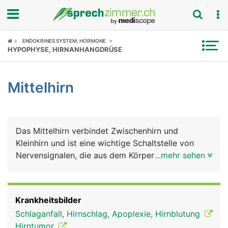
Fokus
ENDOKRINES SYSTEM, HORMONE
HYPOPHYSE, HIRNANHANGDRÜSE
Krankheitsbilder
Mittelhirn
Symptome
Untersuchungen
Das Mittelhirn verbindet Zwischenhirn und
News
Kleinhirn und ist eine wichtige Schaltstelle von
Nervensignalen, die aus dem Körper zum Grosshirn
...mehr sehen
Ratgeber
und in umgekehrte Richtung laufen. Die
wichtigsten Aufgaben des Mittelhirns sind die
Rubriken
Steuerung des Schlafes und die Kontrolle der
Krankheitsbilder
Augenbewegungen.
Schlaganfall, Hirnschlag, Apoplexie, Hirnblutung
Hirntumor