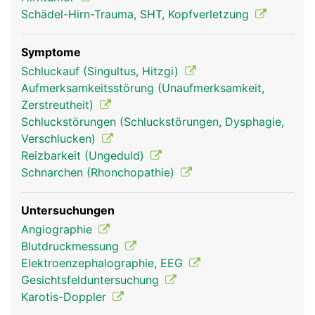
Schädel-Hirn-Trauma, SHT, Kopfverletzung
Symptome
Schluckauf (Singultus, Hitzgi)
Aufmerksamkeitsstörung (Unaufmerksamkeit,
Zerstreutheit)
Schluckstörungen (Schluckstörungen, Dysphagie,
Verschlucken)
Mittelhirn Frau
Mittelhirn Mann
Reizbarkeit (Ungeduld)
Schnarchen (Rhonchopathie)
Untersuchungen
Angiographie
Blutdruckmessung
Elektroenzephalographie, EEG
Gesichtsfelduntersuchung
Karotis-Doppler